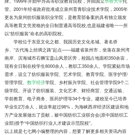
牌。1999年开始申办高等职业教育院校，并由国立
华侨大学
托
管。2001年经省政府批准成立泉州育青职业技术学院，2005年
更名为泉州纺织服装职业学院，是教育部备案的具有独立颁发
高等教育文凭资格的全日制普通高等院校,也是福建省唯一一所
以“纺织服装”命名的高职院校。
学校位于东亚文化之都、我国历史文化名城、著名侨
乡、“古代海上丝绸之路”起点——福建省泉州市，坐落在泉州湾
南岸、滨海城市石狮宝盖山风景区旁，校园占地面积350余亩，
现有全日制在校学生8000余人，教职工350余人。学院紧贴市场
需求，设立了纺织服装学院、艺术学院、教育学院、医学护理/
管理学院、
数字经济
学院、乡村振兴学院、社会管理学院9个二
级学院。开设了纺织服装、文化艺术、财经商贸、交通运输、
学前教育、电子商务、医药护理等34个专业。建校至今已培养
毕业生2万余人，就业率超过98%，为海峡西岸经济区建设和地
方产业发展做出了贡献，被中国纺织工业联合会(原中国纺织工
业部)授予“中国纺织行业人才建设示范院校”。
七七网
以上就是七七网小编整理的内容，想要了解更多相关资讯内容