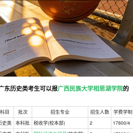
高考广东历史类考生可以报
广西民族大学相思湖学院
的
科目
批次
招生专业
招生人数
学费学制
历史类
本科批
税收学(校本部)
2
17800/4