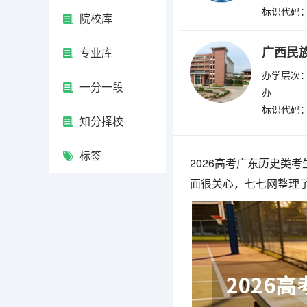
标识代码：4
院校库
广西民
专业库
办学层次：
一分一段
办
标识代码：4
知分择校
标签
2026高考广东历史类
面很关心，七七网整理