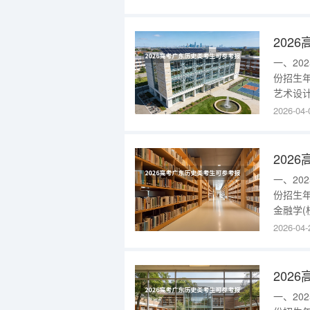
广东20
本科批英
一、2
份招生
艺术设计
设计学(雁
2026-04-
西安美
学院二分
一、2
份招生
金融学(
部)229
2026-04-
历史类本
场营销(
一、2