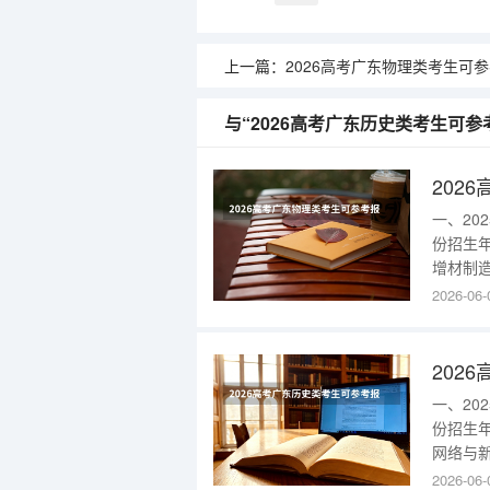
上一篇：
2026高考广东物理类考生可参考报昆明学院
与“2026高考广东历史类考生可
一、2
份招生
增材制造
部)327
2026-06-
东202
{$cate
一、2
份招生
网络与新
(校本部)
2026-06-