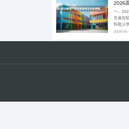
一、2
生省份
科批小学
语文教育
2026-05-
(校本部
部)7100