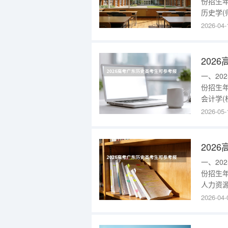
份招生
历史学(
区)250
2026-04-
东202
科批旅游
一、2
份招生
会计学(
部)427
2026-05-
史类本科
流管理(校
一、2
份招生
人力资源
(未央校区
2026-04-
西安工
建设高校