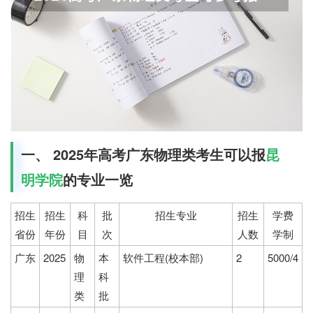
一、 2025年高考广东物理类考生可以报
昆
明学院
的专业一览
招生
招生
科
批
招生专业
招生
学费
省份
年份
目
次
人数
学制
广东
2025
物
本
软件工程(校本部)
2
5000/4
理
科
类
批