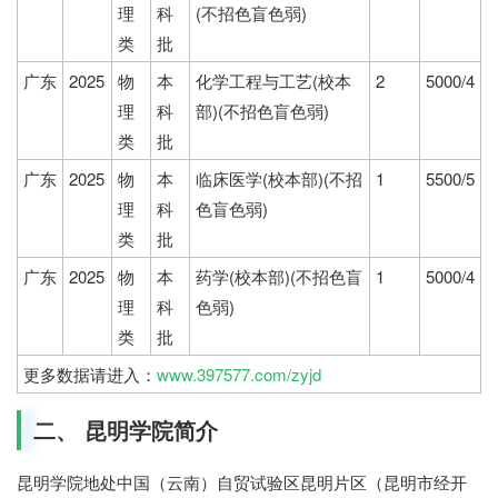
理
科
(不招色盲色弱)
类
批
广东
2025
物
本
化学工程与工艺(校本
2
5000/4
理
科
部)(不招色盲色弱)
类
批
广东
2025
物
本
临床医学(校本部)(不招
1
5500/5
理
科
色盲色弱)
类
批
广东
2025
物
本
药学(校本部)(不招色盲
1
5000/4
理
科
色弱)
类
批
更多数据请进入：
www.397577.com/zyjd
二、 昆明学院简介
昆明学院地处中国（云南）自贸试验区昆明片区（昆明市经开