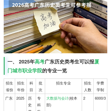
一、 2025年
高考
广东历史类考生可以报
厦
门城市职业学院
的专业一览
招生
招生
科
批
招生专业
招生
学费
省份
年份
目
次
人数
学制
广东
2025
历
专
大数据与会计
(校本
2
6000/3
史
科
部)