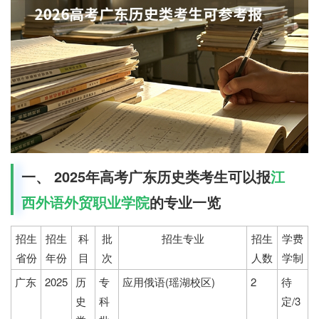
一、 2025年高考广东历史类考生可以报
江
西外语外贸职业学院
的专业一览
招生
招生
科
批
招生专业
招生
学费
省份
年份
目
次
人数
学制
广东
2025
历
专
应用俄语(瑶湖校区)
2
待
史
科
定/3