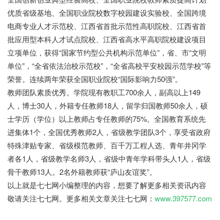
优质省级基地、全国职业院校数字校园建设实验校、全国跨境
电商专业人才示范校、江西省首批示范性高职院校、江西省首
批应用型本科人才试点院校、江西省高水平高职院校建设项目
立项单位，获得“国家节约型公共机构示范单位”，省、市“文明
单位”，“全省依法治校示范校”，“全省高校平安校园示范学校”等
荣誉。连续两年荣获全国职业院校“国际影响力50强”。
教师团队素质优秀。学院现有教职工700余人，副高以上149
人，博士30人，外籍专任教师18人，留学归国教师50余人，硕
士学历（学位）以上教师占专任教师的75%。全国教育系统先
进集体1个，全国优秀教师2人，省级教学团队3个，享受省政府
特殊津贴专家、省级模范教师、百千万工程人选、青年井冈学
者各1人，省级教学名师3人，省级中青年学科带头人1人，省级
骨干教师13人。2名外籍教师获“庐山友谊奖”。
七七网
以上就是七七网小编整理的内容，想要了解更多相关资讯内容
敬请关注七七网。更多相关文章关注七七网：
www.397577.com