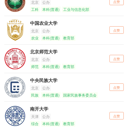
点赞
北京
公办
工科
本科(普通)
工业与信息化部
中国农业大学
点赞
北京
公办
农业
本科(普通)
教育部
北京师范大学
点赞
北京
公办
师范
本科(普通)
教育部
中央民族大学
点赞
北京
公办
民族
本科(普通)
国家民族事务委员会
南开大学
点赞
天津
公办
综合
本科(普通)
教育部