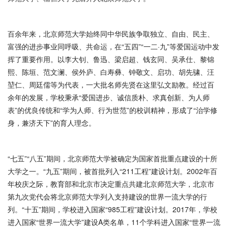
百余年来，北京师范大学始终同中华民族争取独立、自由、民主、
富强的进步事业同呼吸、共命运，在“五四”“一二·九”等爱国运动中发
挥了重要作用。以李大钊、鲁迅、梁启超、钱玄同、吴承仕、黎锦
熙、陈垣、范文澜、侯外庐、白寿彝、钟敬文、启功、胡先骕、汪
堃仁、周廷儒等为代表，一大批名师先贤在这里弘文励教。经过百
余年的发展，学校秉承“爱国进步、诚信质朴、求真创新、为人师
表”的优良传统和“学为人师、行为世范”的校训精神，形成了“治学修
身，兼济天下”的育人理念。
“七五”“八五”期间，北京师范大学被确定为国家首批重点建设的十所
大学之一。“九五”期间，被首批列入“211工程”建设计划。2002年百
年校庆之际，教育部和北京市决定重点共建北京师范大学，北京市
第九次党代会将北京师范大学列入支持建设的世界一流大学的行
列。“十五”期间，学校进入国家“985工程”建设计划。2017年，学校
进入国家“世界一流大学”建设A类名单，11个学科进入国家“世界一流