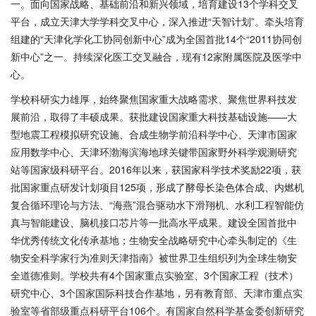
一。面向国家战略、基础前沿和新兴领域，培育建设13个学科交叉
平台，成立天津大学学科交叉中心，深入推进“天智计划”。牵头培育
组建的“天津化学化工协同创新中心”成为全国首批14个“2011协同创
新中心”之一。持续深化医工交叉融合，现有12家附属医院及医学中
心。
学校科研实力雄厚，始终聚焦国家重大战略需求、聚焦世界科技发
展前沿，取得了丰硕成果。获批建设国家重大科技基础设施
——大
型地震工程模拟研究设施、合成生物学前沿科学中心、天津市国家
应用数学中心、天津环渤海滨海地球关键带国家野外科学观测研究
站等国家级科研平台。2016年以来，获国家科学技术奖励22项，获
批国家重点研发计划项目125项，形成了酵母长染色体合成、内燃机
复合循环理论与方法、“海燕”混合驱动水下滑翔机、水利工程智能仿
真与智能建设、脑机接口芯片等一批高水平成果。建设全国首批中
华优秀传统文化传承基地；生物安全战略研究中心牵头制定的《生
物安全科学家行为准则天津指南》被世界卫生组织列为全球生物安
全道德准则。学校共有4个国家重点实验室、3个国家工程（技术）
研究中心、3个国家国际科技合作基地，另有教育部、天津市重点实
验室等省部级重点科研平台106个。有国家自然科学基金委创新研究