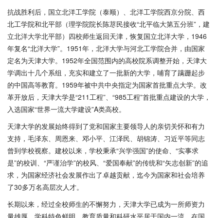
抗战胜利后，国立北洋工学院（泰顺）、北洋工学院西京分院、西
北工学院和北平部（理学院院长陈荩民接收
“北平临大第五分班”，建
立北洋大学北平部）四校师生返回天津，恢复国立北洋大学，1946
年复名“北洋大学”。1951年，北洋大学与河北工学院合并，由国家
定名为天津大学。1952年全国范围内的高校院系调整开始，天津大
学调出十几个系组，充实和建立了一批新的大学，哺育了蹒跚起步
的中国高等教育。1959年被中共中央指定为国家首批重点大学。改
革开放后，天津大学是“211工程”、“985工程”首批重点建设的大学，
入选国家“世界一流大学建设”A类高校。
天津大学的发展始终得到了党和国家主要领导人的亲切关怀和有力
支持，毛泽东、周恩来、邓小平、江泽民、胡锦涛、习近平等同志
曾到学校视察。建校以来，学校秉承
“兴学强国”的使命、“实事求
是”的校训、“严谨治学”的校风、“爱国奉献”的传统和“矢志创新”的追
求，为国家经济社会发展作出了卓越贡献，迄今为国家和社会培养
了30多万名高层次人才。
长期以来，经过全校师生的不懈努力，天津大学已成为一所师资力
量雄厚、学科特色鲜明、教育质量和科研水平居于国内一流、在国