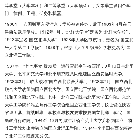
等学堂（大学本科）和二等学堂（大学预科），头等学堂设四个学
门：律例、工程、矿务和机器。
1900年，八国联军入侵津京，学校被迫停办，后于1903年4月在天
津西沽武库复校。1912年1月，“北洋大学堂”定名为“北洋大学校”，
1913年定名“国立北洋大学”，1928年大学区制试行，更名为“国立北
平大学第二工学院”，1929年，根据《大学组织法》学校更名为“国
立北洋工学院”。
1937年，“七七事变”爆发后，遵教育部令学校西迁，9月10日与北平
大学、北平师范大学和北平研究院共同组建国立西安临时大学。
1938年3月，临大改称“国立西北联合大学”。1938年7月，国立西北
联合大学改组为国立西北大学、国立西北工学院、国立西北师范学
院和国立西北医学院。其中，北洋工学院与北平大学工学院、东北
大学工学院和私立焦作工学院合组国立西北工学院，校址设在陕西
省城固县。抗战时期，学校各界校友要求恢复国立北洋工学院，国
民政府行政院于1942年12月将原浙江省立英士大学升格为国立，将
其工学院划出并独立为国立北洋工学院。1944年李书田在西安筹建
了北洋工学院西京分院。