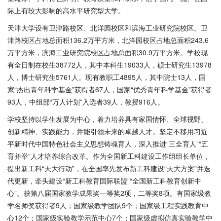
际上有较大影响的高水平研究型大学。
天津大学设有卫津路校区、北洋园校区和滨海工业研究院校区。卫
津路校区占地总面积
136.2万平方米，北洋园校区占地总面积243.6
万平方米，滨海工业研究院校区占地总面积30.9万平方米。学校现
有全日制在校生38772人，其中本科生19033人，硕士研究生13978
人，博士研究生5761人。现有教职工4895人，其中院士13人，国
家“杰出青年科学基金”获得者67人，国家“优秀青年科学基金”获得者
93人，中组部“万人计划”入选者39人，教授916人。
学校坚持以学生发展为中心，着力培养具有家国情怀、全球视野、
创新精神、实践能力，并能引领未来的卓越人才。坚定不移用习近
平新时代中国特色社会主义思想铸魂育人，深入推进
“三全育人”“五
育并举”人才培养综合改革。作为全国新工科建设工作组组长单位，
提出新工科“天大行动”，在全国率先发布新工科建设“天大方案”并迭
代更新，牵头建设“新工科教育国际联盟”“全国新工科教育创新中
心”。获第八届国家教学成果奖一等奖2项，二等奖8项。有国家级教
学名师奖获得者9人；国家级教学团队9个；国家级工程实践教育中
心12个；国家级实验教学示范中心7个；国家级虚拟仿真实验教学中