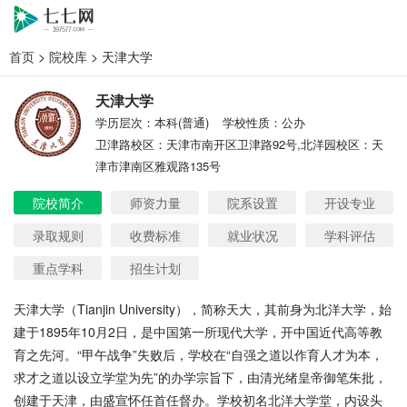
首页
>
院校库
> 天津大学
天津大学
学历层次：本科(普通)
学校性质：公办
卫津路校区：天津市南开区卫津路92号,北洋园校区：天
津市津南区雅观路135号
院校简介
师资力量
院系设置
开设专业
录取规则
收费标准
就业状况
学科评估
重点学科
招生计划
天津大学（
Tianjin University），简称天大，其前身为北洋大学，始
建于1895年10月2日，是中国第一所现代大学，开中国近代高等教
育之先河。“甲午战争”失败后，学校在“自强之道以作育人才为本，
求才之道以设立学堂为先”的办学宗旨下，由清光绪皇帝御笔朱批，
创建于天津，由盛宣怀任首任督办。学校初名北洋大学堂，内设头