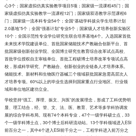
心3个；国家虚拟仿真实验教学项目5项；国家级一流课程45门；国
家级虚拟仿真实验教学一流课程12门；国家级双语教学示范课程6
门；国家级一流本科专业54个；全国“基础学科拔尖学生培养计划
2.0基地”5个；全国“强基计划”专业5个；国家级人才培养创新实验区
10个；全国示范性专业学位研究生联合培养基地4个。入选国家首批
未来技术学院建设单位、首批国家储能技术产教融合创新平台、首
批国家级创新创业学院、全国博士研究生教育综合改革试点高校、
首批学位授权自主审核单位、首批工程硕博士培养改革专项试点高
校，形成科学研究、产教融合、创新创业的全链条人才培养体系。
储能技术、新材料和生物医疗器械三个领域获批国家急需高层次人
才培养专项。60%以上的毕业生选择到国家重点行业地区、行业领
域和单位地区建功立业。
学校坚持
“强工、厚理、振文、兴医”的发展理念，形成了工科优势明
显、理工结合，经、管、文、法、医、教育、艺术等多学科协调发
展的综合学科布局。现有74个本科专业，47个一级学科硕士点，33
个一级学科博士点，30个博士后科研流动站。13个学科领域进入ESI
前百分之一，其中4个进入ESI前千分之一，工程学科进入前万分之