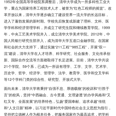
1952年全国高等学校院系调整后，清华大学成为一所多科性工业大
学，重点为国家培养工程技术人才，被誉为“红色工程师的摇篮”。改
革开放以来，清华大学逐步确立了建设世界一流大学的长远目标，
进入了蓬勃发展的新时期。学校先后恢复或新建了理科、文科、医
学学科和经济管理学科，并成立了研究生院和继续教育学院。1999
年，中央工艺美术学院并入，成立清华大学美术学院。2012年，中
国人民银行研究生部并入，成为清华大学五道口金融学院。在国家
和社会的大力支持下，通过实施“211工程”“985工程”，开展“双一
流”建设，清华大学在人才培养、科学研究、社会服务、文化传承创
新、国际合作交流等方面都取得了长足进展。目前，清华大学共设
21个学院、59个系，已成为一所设有理学、工学、文学、艺术学、
历史学、哲学、经济学、管理学、法学、教育学、医学和交叉学科
等12个学科门类的综合性、研究型、开放式大学。
面向未来，清华大学将秉持
“自强不息、厚德载物”的校训和“行胜于
言”的校风，坚持“中西融会、古今贯通、文理渗透”的办学风格和“又
红又专、全面发展”的培养特色，弘扬“爱国奉献、追求卓越”传统
和“人文日新”精神，以习近平新时代中国特色社会主义思想为指引，
坚持把立德树人作为根本任务，把服务国家作为最高追求，把学科