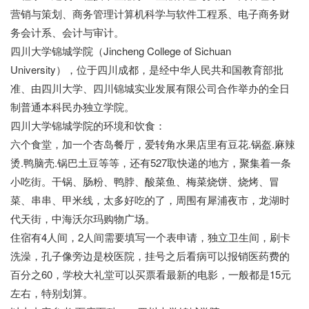
营销与策划、商务管理计算机科学与软件工程系、电子商务财
务会计系、会计与审计。
四川大学锦城学院（Jincheng College of Sichuan
University），位于四川成都，是经中华人民共和国教育部批
准、由四川大学、四川锦城实业发展有限公司合作举办的全日
制普通本科民办独立学院。
四川大学锦城学院的环境和饮食：
六个食堂，加一个杏岛餐厅，爱转角水果店里有豆花.锅盔.麻辣
烫.鸭脑壳.锅巴土豆等等，还有527取快递的地方，聚集着一条
小吃街。干锅、肠粉、鸭脖、酸菜鱼、梅菜烧饼、烧烤、冒
菜、串串、甲米线，太多好吃的了，周围有犀浦夜市，龙湖时
代天街，中海沃尔玛购物广场。
住宿有4人间，2人间需要填写一个表申请，独立卫生间，刷卡
洗澡，孔子像旁边是校医院，挂号之后看病可以报销医药费的
百分之60，学校大礼堂可以买票看最新的电影，一般都是15元
左右，特别划算。