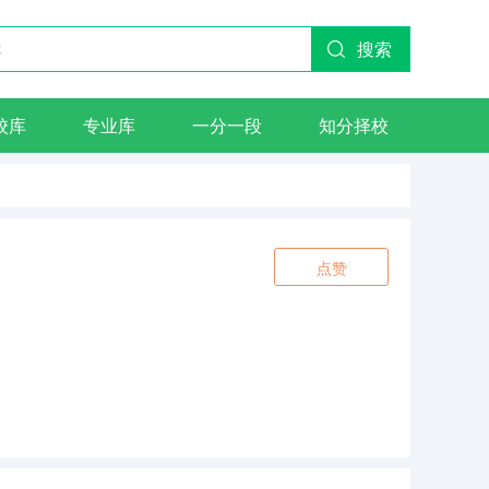
搜索
校库
专业库
一分一段
知分择校
点赞