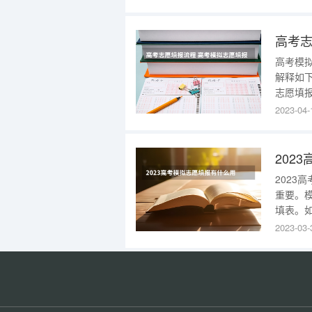
一、模
新高考
高考志
高考模
解释如
志愿填
统是一
2023-04-
高考志
愿也无
有
202
重要。
填表。
但往往
2023-03-
考生在
可查询
愿填报