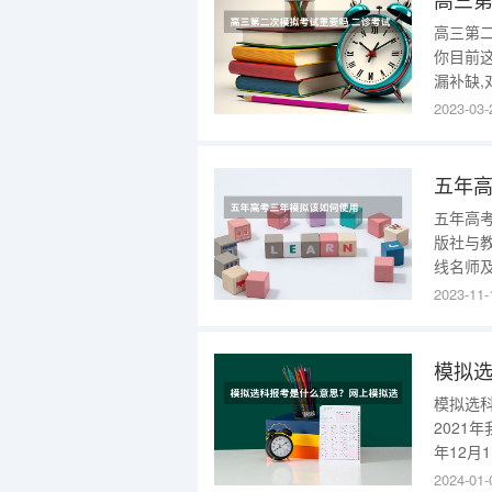
高三第
你目前
漏补缺
测今年
2023-03-
出来。
要勇敢
试成绩
五年
五年高
版社与
线名师
数、英
2023-11-
准确把
上的东
的高考题
模拟选
2021
年12月
那么模
2024-01-