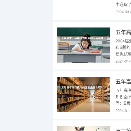
中选取
题和练
2024-03-
生用作
无缝对
滴。。
五年
2024
和B版
模拟试
新的高
2024-01-
版更侧
以高考
五年
五年高
知识面
同：B
题。2
2024-01-
的作用
版上市
高三第