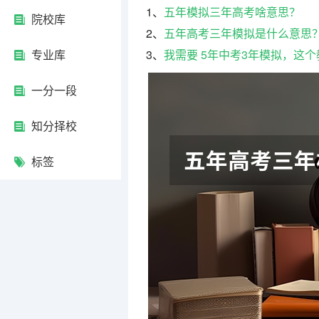
1、
五年模拟三年高考啥意思？
院校库
2、
五年高考三年模拟是什么意思
专业库
3、
我需要 5年中考3年模拟，这
一分一段
知分择校
标签