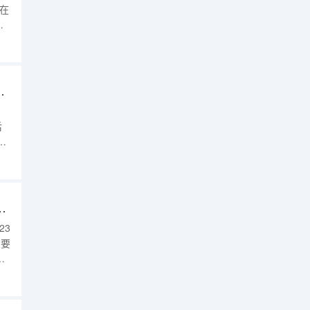
将在
是安
向
希
师联盟高三10月联考英语答案解析及试卷汇总（持续更新）
后
下
案
院
五
） 八省八校2023届高三第一次T8联考英语试卷及答案解析汇总
23
想要
来
盟高
平