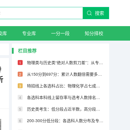
搜索
校库
专业库
一分一段
知分择校
栏目推荐
物理类与历史类“绝对人数剪刀差”：从专科到600分物理反超22万人
持
从150分到697分：累计人数翻倍需要多少分，越高分段跨越越大
析
特招线上各选科占比：物理化学占七成，历史仅占三成
各选科本科线上留存率与选考人数排名完全相反
历史类考生：低分段占近半数，高分段锐减
200-300分低分段：各选科人数分布及专科保底策略