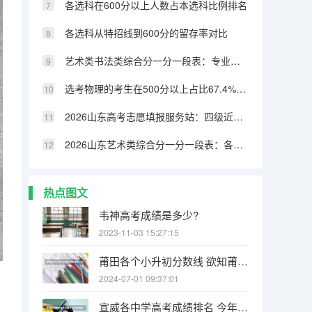
各选科在600分以上人数占本选科比例排名
各选科从特招线到600分的留存率对比
艺术类书法类综合分一分一段表：专业成绩占比70%，文化331分可上本科
选考物理的考生在500分以上占比67.4%，历史类仅32.8%
2026山东高考志愿填报服务站：四级近800个免费开放
2026山东艺术类综合分一分一段表：各专业类别双达线考生文化成绩排名的作用
热点图文
韦神高考成绩是多少?
2023-11-03 15:27:15
莆田各个小升初分数线 欲知莆田一中、二中、四中、五中、六中、八中、十中等学校中考的统招和择校的分数线！
2024-07-01 09:37:01
宣威各中学高考成绩排名 今年宣威杨柳高考成绩单