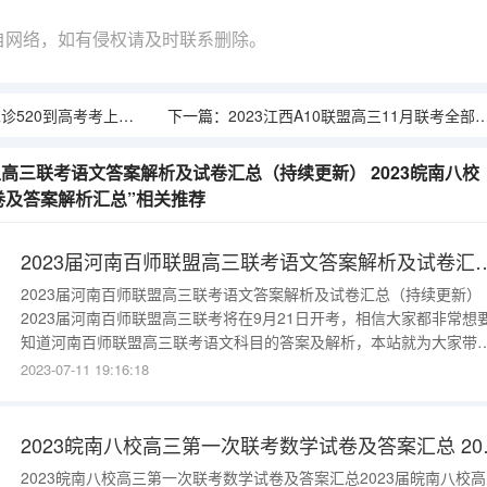
自网络，如有侵权请及时联系删除。
，高三学子的超级逆袭 2023石家庄二模高三政治答题卡
下一篇：
2023江西A10联盟高三11月联考全部参考答案及试题汇总 高考家长给高三女儿鼓励的话语
盟高三联考语文答案解析及试卷汇总（持续更新） 2023皖南八校
卷及答案解析汇总”相关推荐
2023届河南百师联盟高三联考语文答案解析及试卷汇总（持续更新） 202
2023届河南百师联盟高三联考语文答案解析及试卷汇总（持续更新）
2023届河南百师联盟高三联考将在9月21日开考，相信大家都非常想
知道河南百师联盟高三联考语文科目的答案及解析，本站就为大家带
2023届河南百师联盟高三联考语文答案解析及试卷汇总。2023届河
2023-07-11 19:16:18
师联盟高三联考答案及试卷汇总点击即可查看大家可以在本文前后输
高考分数查看能上的大学，了解更多院校详细信息。一、2023届河南
师联
2023皖南八校高三第一次
2023皖南八校高三第一次联考数学试卷及答案汇总2023届皖南八校