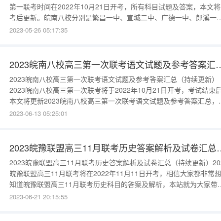
第一联考时间在2022年10月21日开考，所有科目试题及答案，本文
考后更新。皖南八校分别是繁昌一中、宣城二中、广德一中、郎溪一
中、当涂中学、青阳一中、芜湖县一中、南陵中学。“皖南八校”联考
2023-05-26 05:17:35
徽省内高中有名的阶段性考试，每年都是引领安徽高考复习备考的风
标。本文将公布2023皖南八校高三第一次联考语文试题及参考答案。
望
2023皖南八校高三第一次联考语文试题及参考答案汇总（持续更新） 2023广东百
2023皖南八校高三第一次联考语文试题及参考答案汇总（持续更新）
2023皖南八校高三第一次联考将于2022年10月21日开考，考试结束
本文将更新2023皖南八校高三第一次联考语文试题及参考答案汇总，
文为本站搜集整理的2023皖南八校高三第一次联考语文试题及参考答
2023-06-13 05:25:01
汇总，供大家参考。同学们如果想要知道自己考试成绩所对应的大学
校，可以点击文章开头或者末尾处输入分数一栏进行查看，或者下载
米高
2023皖豫联盟高三11月联考历史答案解析及试卷汇总（持续更新
2023皖豫联盟高三11月联考历史答案解析及试卷汇总（持续更新）20
皖豫联盟高三11月联考将在2022年11月11日开考，相信大家都非常
知道皖豫联盟高三11月联考历史科目的答案及解析，本站就为大家带
2023皖豫联盟高三11月联考历史答案解析及试卷汇总。2023皖豫联
2023-06-21 20:15:55
三11月联考答案及试卷汇总点击即可查看模考是大家了解自己目前水
的重要考试，如果想要知道自己能上什么大学，大家可以在