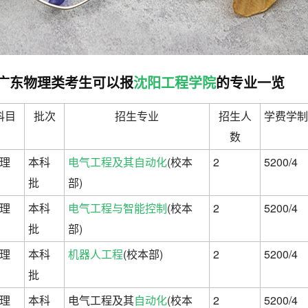
高考广东物理类考生可以报
沈阳工程学院
的专业一览
科目
批次
招生专业
招生人
学费学制
数
理
本科
电气工程及其自动化
(校本
2
5200/4
批
部)
理
本科
电气工程与智能控制
(校本
2
5200/4
批
部)
理
本科
机器人工程
(校本部)
2
5200/4
批
理
本科
电气工程及其
自动化
(校本
2
5200/4