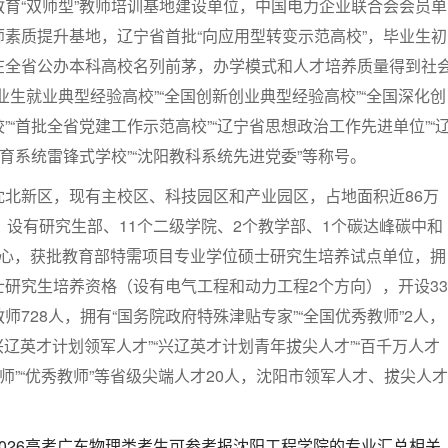
育“双师型”教师培训基地建设单位，中国电力企业联合会会员单
素质提升基地，辽宁省首批“向应用型转变示范高校”，毕业生初
在全省公办本科高校名列前茅，办学模式和人才培养质量得到社
业生就业典型经验高校”“全国创新创业典型经验高校”“全国深化创
”“首批全省党建工作示范高校”“辽宁省思想政治工作先进单位”“
教育系统雷锋式学校”“沈阳教科系统先进党委”等称号。
沈北新区，现有主校区、科技园区和产业园区，占地面积近86万
。设有研究生部、11个二级学院、2个教学部、1个碳达峰碳中和
中心，获批教育部特需项目专业学位硕士研究生培养试点单位，拥
研究生培养资格（设有电气工程和动力工程2个方向），开设33
师728人，拥有“国务院政府特殊津贴专家”“全国优秀教师”2人，
兴辽英才计划领军人才”“兴辽英才计划青年拔尖人才”“百千万人才
名师”“优秀教师”等省级尖端人才20人，沈阳市领军人才、拔尖人才
026高考广东物理类考生可参考报沈阳工程学院的专业汇总相关