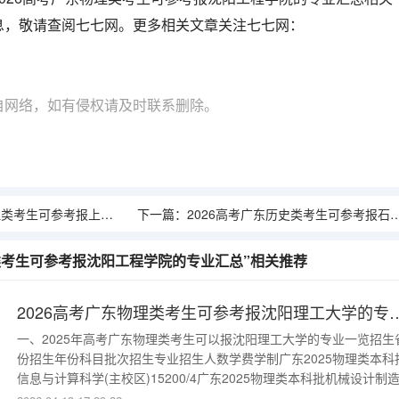
息，敬请查阅七七网。更多相关文章关注七七网：
自网络，如有侵权请及时联系删除。
报上海工商外国语职业学院的专业汇总
下一篇：
2026高考广东历史类考生可参考报石家庄医学高等专科学校的专业汇总
理类考生可参考报沈阳工程学院的专业汇总”相关推荐
2026高考广东物理类考生可参考报
一、2025年高考广东物理类考生可以报沈阳理工大学的专业一览招生
份招生年份科目批次招生专业招生人数学费学制广东2025物理类本科
信息与计算科学(主校区)15200/4广东2025物理类本科批机械设计制
其自动化(主校区)15200/4广东2025物理类本科批材料成型及控制工