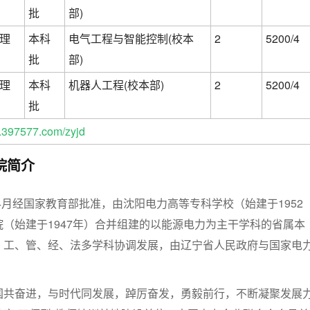
批
部)
理
本科
电气工程与智能控制(校本
2
5200/4
批
部)
理
本科
机器人工程(校本部)
2
5200/4
批
397577.com/zyjd
院简介
年4月经国家教育部批准，由沈阳电力高等专科学校（始建于1952
（始建于1947年）合并组建的以能源电力为主干学科的省属本
，工、管、经、法多学科协调发展，由辽宁省人民政府与国家电
国共奋进，与时代同发展，踔厉奋发，勇毅前行，不断凝聚发展