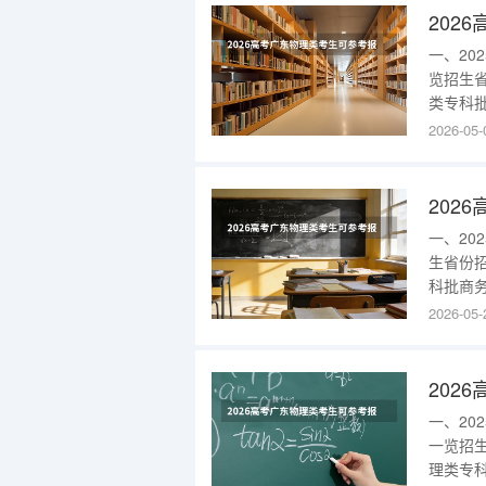
一、2
览招生
类专科批
工艺(校
2026-05-
本部)18
2025
一、2
生省份
科批商务
批建筑室
2026-05-
应用(合
区)470
一、2
一览招
理类专科