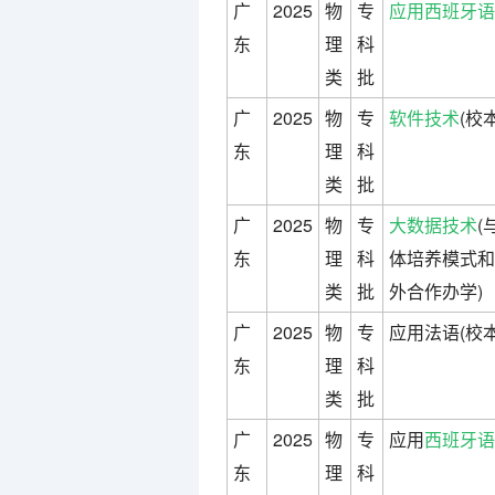
广
2025
物
专
应用西班牙语
东
理
科
类
批
广
2025
物
专
软件技术
(校
东
理
科
类
批
广
2025
物
专
大数据技术
(
东
理
科
体培养模式和
类
批
外合作办学)
广
2025
物
专
应用法语(校本
东
理
科
类
批
广
2025
物
专
应用
西班牙语
东
理
科