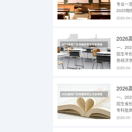
专业一
2025
(师范)
2026-04-
译人才)
部)353
一、2
招生年
务经济学
区)16
2026-04-
色识别不
区)165
一、2
招生省
专科批商
牙语)(
2026-05-
部)316
东202