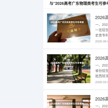
与“2026高考广东物理类考生可
一、2
一览招
史类专科
牙语(校
2026-06-
部)42
作办学
一、2
省份招
批西班
目，具体
2026-03-
(语种要
与贸易(
一、2