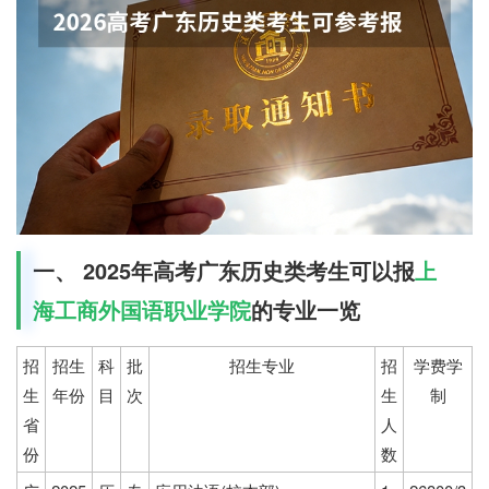
一、 2025年高考广东历史类考生可以报
上
海工商外国语职业学院
的专业一览
招
招生
科
批
招生专业
招
学费学
生
年份
目
次
生
制
省
人
份
数