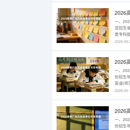
区)317
一、2
览招生
类专科批
情况请查
2026-05-
类(电子
部)57
一、2
份招生
英语(师
产评估(
2026-05-
语(师范
评估(校
一、2
份招生