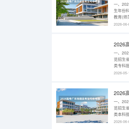
一、2
生年份
教育(师
部)25
2026-06-
合作办
学，请非
一、2
览招生
类专科批
应用技术
2026-05-
本部)12
广东20
一、2
览招生
类本科批
制造及其
2026-06-
技术(成