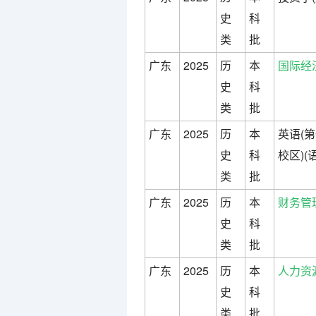
史
科
类
批
广东
2025
历
本
国际经
史
科
类
批
广东
2025
历
本
英语(
史
科
校区)(
类
批
广东
2025
历
本
财务管
史
科
类
批
广东
2025
历
本
人力资
史
科
类
批