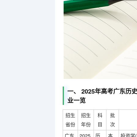
一、 2025年高考广东历
业一览
招生
招生
科
批
省份
年份
目
次
广东
2025
历
本
投资学