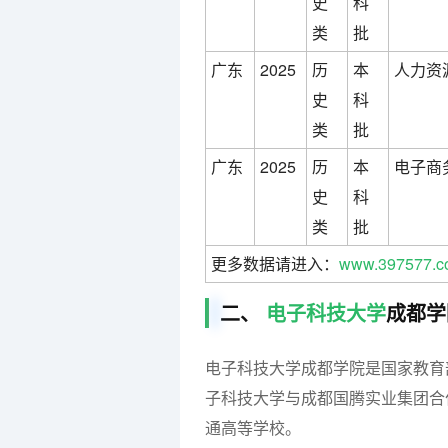
史
科
类
批
广东
2025
历
本
人力资
史
科
类
批
广东
2025
历
本
电子商
史
科
类
批
更多数据请进入：
www.397577.c
二、
电子科技大学
成都学
电子科技大学成都学院是国家教育部
子科技大学与成都国腾实业集团合
通高等学校。