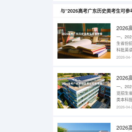
与“2026高考广东历史类考生可
一、2
生省份
科批英语
学(下沙校
2026-04-
东202
批英语(
一、2
览招生
类本科批
贸易(校
2026-04-
部)403
2025
202