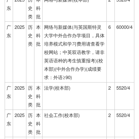
东
史
科
类
批
广
2025
历
本
网络与新媒体(与英国斯特灵
6
60000/4
东
史
科
大学中外合作办学项目，具体
类
批
培养模式和学习费用请查看学
校网站；中英双语教学，请非
英语语种的考生慎重报考)(校
本部)(中外合作办学)(成绩要
求：外语≥90)
广
2025
历
本
法学(校本部)
2
5520/4
东
史
科
类
批
广
2025
历
本
社会工作(校本部)
2
5520/4
东
史
科
类
批