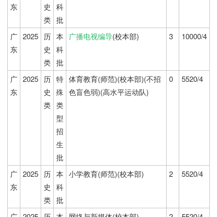
东
史
科
类
批
广
2025
历
本
广播电视编导
(校本部)
3
10000/4
东
史
科
类
批
广
2025
历
特
体育教育(师范)(校本部)(不招
0
5520/4
东
史
殊
色盲色弱)(高水平运动队)
类
类
型
招
生
批
广
2025
历
本
小学教育(师范)(校本部)
2
5520/4
东
史
科
类
批
广
2025
历
本
网络与新媒体(校本部)
2
5520/4