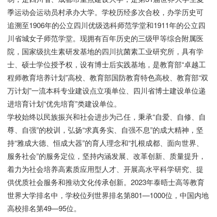
季运动会运动员村承办大学。学校历经多次合校，办学历史可
追溯至1906年的公立四川优级选科师范学堂和1911年的公立四
川省城女子师范学堂。现拥有百年历史的三级甲等综合附属医
院，国家级抗生素研发基地的四川抗菌素工业研究所，具有学
士、硕士学位授予权，设有博士后实践基地，是教育部“卓越工
程师教育培养计划”高校、教育部国防教育特色高校、教育部“双
万计划”一流本科专业建设点立项单位、四川省博士建设单位递
进培育计划“优先培育”类建设单位。
学校始终以民族振兴和社会进步为己任，秉承“自爱、自修、自
尊、自强”的校训，弘扬“求真务实、自强不息”的成大精神，坚
持“雅成大德、恒成大器”的育人理念和“扎根成都、面向世界、
服务社会”的服务定位，坚持内涵发展、改革创新、质量提升，
着力为社会培养高素质应用型人才、开展高水平科学研究、提
供优质社会服务和推动文化传承创新。2023年泰晤士高等教育
世界大学排名中，学校位列世界排名第801—1000位，中国内地
高校排名第49—95位。