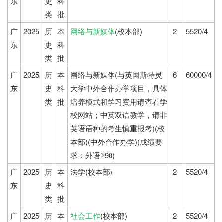
东
史
科
类
批
广
2025
历
本
网络与新媒体
(校本部)
2
5520/4
东
史
科
类
批
广
2025
历
本
网络与新媒体(与英国斯特灵
6
60000/4
东
史
科
大学中外合作办学项目，具体
类
批
培养模式和学习费用请查看学
校网站；中英双语教学，请非
英语语种的考生慎重报考)(校
本部)(中外合作办学)(成绩要
求：外语≥90)
广
2025
历
本
法学(校本部)
2
5520/4
东
史
科
类
批
广
2025
历
本
社会工作
(校本部)
2
5520/4