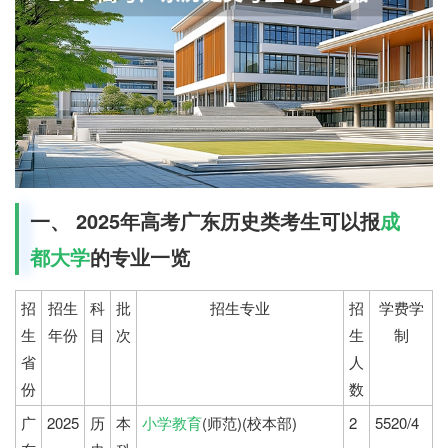
一、 2025年高考广东历史类考生可以报
成
都大学
的专业一览
招
招生
科
批
招生专业
招
学费学
生
年份
目
次
生
制
省
人
份
数
广
2025
历
本
小学教育
(师范)(校本部)
2
5520/4