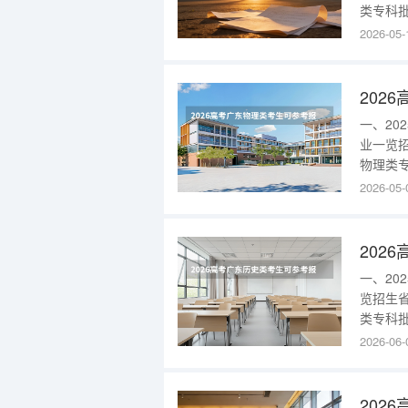
类专科批
电一体化
2026-05-
技术(清
区)1256
一、2
业一览
物理类专
电一体化
2026-05-
(校本部
部)650
一、2
览招生
类专科批
科批电气
2026-06-
工程技术
(文化大道