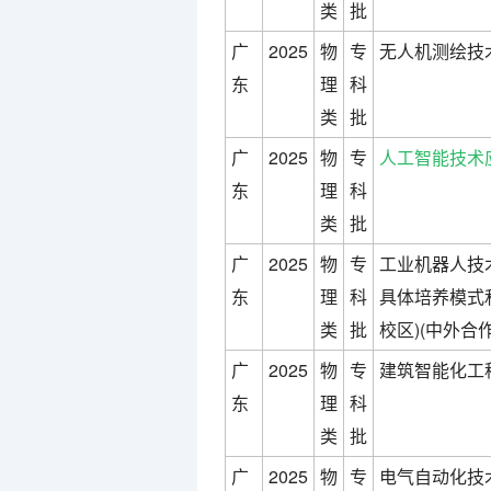
类
批
广
2025
物
专
无人机测绘技术
东
理
科
类
批
广
2025
物
专
人工智能技术
东
理
科
类
批
广
2025
物
专
工业机器人技
东
理
科
具体培养模式
类
批
校区)(中外合
广
2025
物
专
建筑智能化工
东
理
科
类
批
广
2025
物
专
电气自动化技术