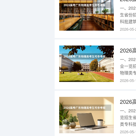
一、2
生省份
科批建筑
(校本部)
2026-05-
广东20
批大数据
一、2
业一览
物理类专
技术(校
2026-05-
部)260
2025
一、2
览招生
类专科批
制技术(
2026-05-