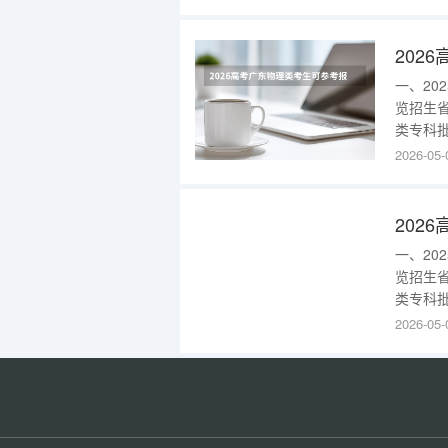
科国立
查看学校
一、2
览招生
类专科批
工程(校
2026-05-
部)146
2025
一、2
览招生
类专科批
制技术(
2026-05-
区)265
东202