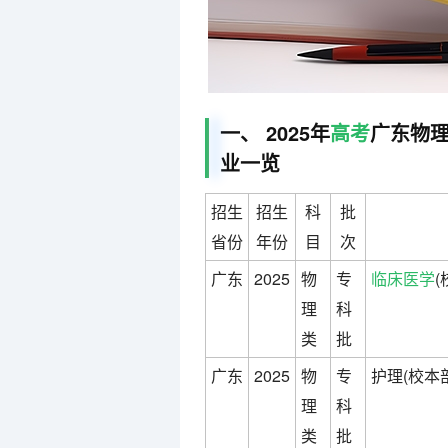
一、 2025年
高考
广东物
业一览
招生
招生
科
批
省份
年份
目
次
广东
2025
物
专
临床医学
(
理
科
类
批
广东
2025
物
专
护理(校本
理
科
类
批