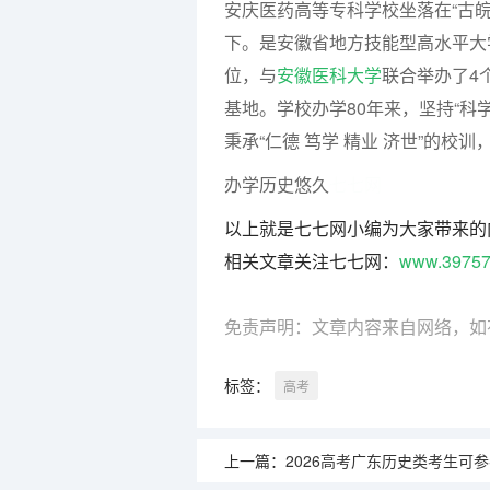
安庆医药高等专科学校坐落在“古
下。是安徽省地方技能型高水平大
位，与
安徽医科大学
联合举办了4
基地。学校办学80年来，坚持“科
秉承“仁德 笃学 精业 济世”的校
办学历史悠久
七七网
以上就是七七网小编为大家带来的
相关文章关注七七网：
www.39757
免责声明：文章内容来自网络，如
标签：
高考
上一篇：
2026高考广东历史类考生可参考报安庆医药高等专科学