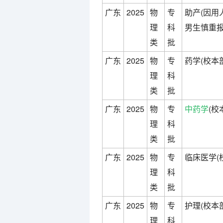
广东
2025
物
专
助产(因
理
科
男生慎重报
类
批
广东
2025
物
专
药学(校本
理
科
类
批
广东
2025
物
专
中药学
(校
理
科
类
批
广东
2025
物
专
临床医学(
理
科
类
批
广东
2025
物
专
护理(校本
理
科