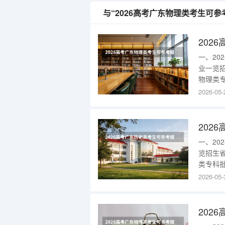
与“2026高考广东物理类考生可
一、2
业一览
物理类专
者)28
2026-05-
招单色识
色盲色弱
一、2
览招生
类专科批
批护理(
2026-05-
人单位可
色弱)13