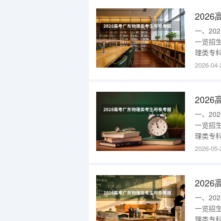
校区)16
一、2
一览招
理类专科
医疗装备
2026-04-
本部)15
2025
一、2
一览招
理类专科
者)75
2026-05-
招单色识
(不招色
一、2
一览招
理类专科