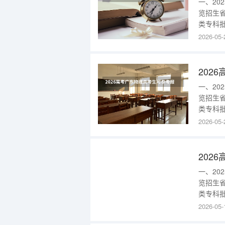
一、2
览招生
类专科批
批口腔医
2026-05-
床医学(
(校本部
一、2
览招生
类专科批
东202
2026-05-
者)25
且不招单
一、2
览招生
类专科批
校区)86
2026-05-
2025