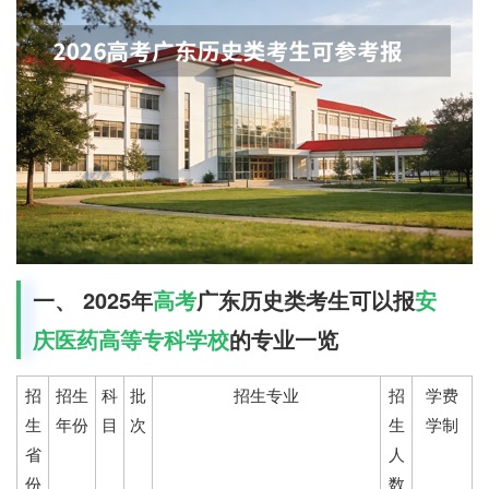
一、 2025年
高考
广东历史类考生可以报
安
庆医药高等专科学校
的专业一览
招
招生
科
批
招生专业
招
学费
生
年份
目
次
生
学制
省
人
份
数