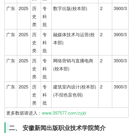
广东
2025
历
专
数字出版(校本部)
2
3900/3
史
科
类
批
广东
2025
历
专
融媒体技术与运营(校
2
3900/3
史
科
本部)
类
批
广东
2025
历
专
网络营销与直播电商
2
3500/3
史
科
(校本部)
类
批
广东
2025
历
专
建筑室内设计(校本部)
2
3900/3
史
科
(不招色盲色弱)
类
批
更多数据请进入：
www.397577.com/zyjd
二、 安徽新闻出版职业技术学院简介