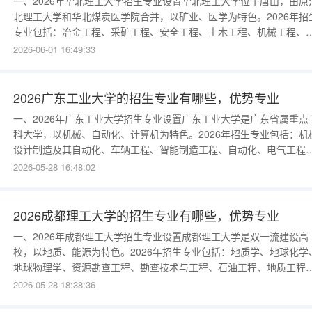
一、2026年华北理工大学招生专业设置华北理工大学位于唐山，由原
北理工大学和华北煤炭医学院合并，以矿业、医学为特色。2026年招
专业包括：冶金工程、采矿工程、安全工程、土木工程、机械工程、
气工程、计算机科学与技术、临床医学、口腔医学、麻醉学、医学影
2026-06-01 16:49:33
学、预防医学、药学、护理学、康复治疗学、会计学、工商管理、法
学、英语等。2026年新增“智能医学工程”“新能源材料与器件”“人工智能
专业。
2026广东工业大学的招生专业有哪些，优势专业
一、2026年广东工业大学招生专业设置广东工业大学是广东省属重点
科大学，以机械、自动化、计算机为特色。2026年招生专业包括：机
设计制造及其自动化、车辆工程、智能制造工程、自动化、电气工程
计算机科学与技术、软件工程、数据科学与大数据技术、人工智能、
2026-05-28 16:48:02
子信息工程、通信工程、土木工程、建筑学、环境工程、材料成型及
制工程、化学工程与工艺、制药工程、信息管理与信息系统、金融学
会计学、工商管理
2026成都理工大学的招生专业有哪些，优势专业
一、2026年成都理工大学招生专业设置成都理工大学是双一流建设高
校，以地质、能源为特色。2026年招生专业包括：地质学、地球化学
地球物理学、资源勘查工程、勘查技术与工程、石油工程、地质工程
土木工程、环境工程、地下水科学与工程、测绘工程、遥感科学与技
2026-05-28 18:38:36
术、核工程与核技术、电气工程、计算机科学与技术、软件工程、会