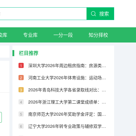
搜索
校库
专业库
一分一段
知分择校
栏目推荐
深圳大学2026年周边租房指南：房源类型、租金水平与交通配套
河南工业大学2026年体育设施：运动场馆、健身房与体育课程
2026年青岛科技大学各省录取线对比：物理类与历史类分数差异分析
2026年浙江理工大学第二课堂成绩单：社会实践、志愿服务与素质拓展
南京师范大学2026年奖助学金评定：国家奖学金、励志奖学金与助学金
辽宁大学2026年转专业政策与辅修双学位：申请条件与流程