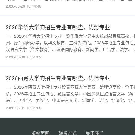
与动力工程、核工程与核技术、辐射防护与核安全、自动化、探测制
2026-05-29 16:44:48
与控制技术、电子信息工程、通信工程、计算机科学与技术、软件工
程、机械设计制造及其自动化、材料科学与工程、土木工程、工商管
理、金融学、法学、
2026华侨大学的招生专业有哪些，优势专业
一、2026年华侨大学招生专业一览华侨大学是中央统战部直属高校，
州、厦门两地办学，以华文教育、工科为特色。2026年招生专业包括
汉语言文学（华文教育）、汉语国际教育、新闻学、广告学、法学、
济学、金融学、会计学、工商管理、旅游管理、酒店管理、机械工程
2026-05-30 15:51:02
电气工程、计算机科学与技术、软件工程、土木工程、建筑学、城乡
划、环境工程、材料科学与工程、英语、日语、美术学、设计学类等
2026年新增“
2026西藏大学的招生专业有哪些，优势专业
一、2026年西藏大学招生专业设置西藏大学是双一流建设高校，位于
萨。2026年招生专业包括：藏语言文学、中国少数民族语言文学（藏
语）、历史学、民族学、中国语言文学、新闻学、法学、经济学、金
学、会计学、行政管理、数学与应用数学、物理学、化学、生物科学
2026-05-31 18:31:08
地理科学、计算机科学与技术、通信工程、临床医学、药学、护理学
音乐学、美术学、体育教育等。2026年新增“生态学”“高原医学”“数据
学与大数
版权声明
联系方式
关于我们