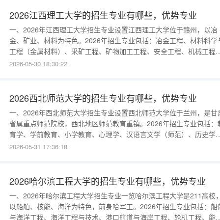
学、工商管理、法学、英语、日语、设计学类等。2026年新增“智慧地
球”“新能源科学
2026江西理工大学的招生专业有哪些，优势专业
一、2026年江西理工大学招生专业设置江西理工大学位于赣州，以冶
金、矿业、材料为特色。2026年招生专业包括：冶金工程、材料科学
工程（金属材料）、采矿工程、矿物加工工程、安全工程、机械工程
电气工程、自动化、计算机科学与技术、软件工程、土木工程、化学
2026-05-30 18:30:22
程与工艺、环境工程、金融学、会计学、工商管理、法学、英语等。
2026年新增“智能制造工程”“新能源材料与器件”“人工智能”专业。二、
西理工大
2026西北师范大学的招生专业有哪些，优势专业
一、2026年西北师范大学招生专业设置西北师范大学位于兰州，是甘
省属重点师范院校，西北地区师范教育重镇。2026年招生专业包括：
育学、学前教育、小学教育、心理学、汉语言文学（师范）、历史学
（师范）、思想政治教育（师范）、英语（师范）、数学与应用数学
2026-05-31 17:36:18
（师范）、物理学（师范）、化学（师范）、生物科学（师范）、地
科学（师范）、计算机科学与技术（师范）、教育技术学、新闻学、
学、经济学、金融学、
2026哈尔滨工程大学的招生专业有哪些，优势专业
一、2026年哈尔滨工程大学招生专业一览哈尔滨工程大学是211高校
以船舶、核能、海洋为特色，前身哈军工。2026年招生专业包括：船
与海洋工程、海洋工程与技术、港口航道与海岸工程、轮机工程、能