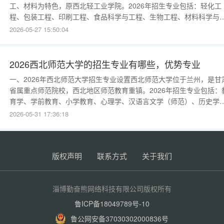
工、材料为特色，原西北轻工业学院。2026年招生专业包括：轻化工
程、包装工程、印刷工程、食品科学与工程、生物工程、材料科学与
程（无机非金属）、高分子材料、机械设计制造及其自动化、工业设
2026-05-27 15:50:04
计、电气工程、自动化、计算机科学与技术、软件工程、电子信息工
程、环境工程、化学工程与工艺、会计学、工商管理、法学、英语、
计学类等。2026年新增
2026西北师范大学的招生专业有哪些，优势专业
一、2026年西北师范大学招生专业设置西北师范大学位于兰州，是甘
省属重点师范院校，西北地区师范教育重镇。2026年招生专业包括：
育学、学前教育、小学教育、心理学、汉语言文学（师范）、历史学
（师范）、思想政治教育（师范）、英语（师范）、数学与应用数学
2026-05-31 17:36:18
（师范）、物理学（师范）、化学（师范）、生物科学（师范）、地
科学（师范）、计算机科学与技术（师范）、教育技术学、新闻学、
学、经济学、金融学、
版权声明
联系方式
关于我们
淄博勤奋熊网络科技有限公司版权所有
鲁ICP备18049789号-10
鲁公网安备37030302000836号