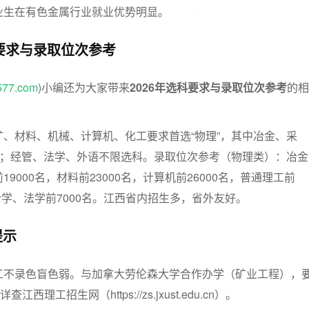
业生在有色金属行业就业优势明显。
七七网
科要求与录取位次参考
577.com
)小编还为大家带来
2026年选科要求与录取位次参考
的相
、材料、机械、计算机、化工要求首选“物理”，其中冶金、采
”；经管、法学、外语不限选科。录取位次参考（物理类）：冶金
9000名，材料前23000名，计算机前26000名，普通理工前
会计学、法学前7000名。江西省内招生多，省外友好。
提示
工不录色盲色弱。与加拿大劳伦森大学合作办学（矿业工程），
西理工招生网（https://zs.jxust.edu.cn）。