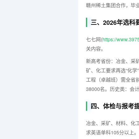
赣州稀土集团合作，毕
三、2026年选
七七网(
https://www.397
关内容。
新高考省份：冶金、采矿
矿、化工要求再选“化学
工程（卓越班）需全省前1
38000名。历史类：
四、体检与报考
冶金、采矿、材料、化
求英语单科105分以上。详查江