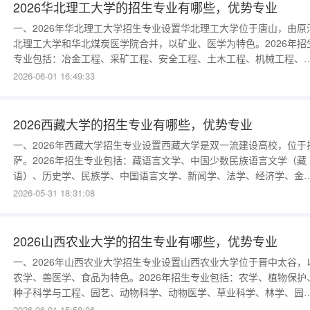
球”“新能源科学
2026华北理工大学的招生专业有哪些，优势专业
一、2026年华北理工大学招生专业设置华北理工大学位于唐山，由原
北理工大学和华北煤炭医学院合并，以矿业、医学为特色。2026年招
专业包括：冶金工程、采矿工程、安全工程、土木工程、机械工程、
气工程、计算机科学与技术、临床医学、口腔医学、麻醉学、医学影
2026-06-01 16:49:33
学、预防医学、药学、护理学、康复治疗学、会计学、工商管理、法
学、英语等。2026年新增“智能医学工程”“新能源材料与器件”“人工智能
专业。
2026西藏大学的招生专业有哪些，优势专业
一、2026年西藏大学招生专业设置西藏大学是双一流建设高校，位于
萨。2026年招生专业包括：藏语言文学、中国少数民族语言文学（藏
语）、历史学、民族学、中国语言文学、新闻学、法学、经济学、金
学、会计学、行政管理、数学与应用数学、物理学、化学、生物科学
2026-05-31 18:31:08
地理科学、计算机科学与技术、通信工程、临床医学、药学、护理学
音乐学、美术学、体育教育等。2026年新增“生态学”“高原医学”“数据
学与大数
2026山西农业大学的招生专业有哪些，优势专业
一、2026年山西农业大学招生专业设置山西农业大学位于晋中太谷，
农学、兽医学、食品为特色。2026年招生专业包括：农学、植物保护
种子科学与工程、园艺、动物科学、动物医学、草业科学、林学、园
林、食品科学与工程、生物工程、农业机械化及其自动化、计算机科
2026-06-01 15:58:06