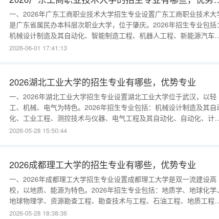
一、2026年广东工商职业技术大学招生专业设置广东工商职业技术大
是广东省属民办本科层次职业大学，位于肇庆。2026年招生专业包括
机械设计制造及其自动化、智能制造工程、机器人工程、新能源汽车
程、电子信息工程、通信工程、计算机科学与技术、软件工程、数据
2026-06-01 17:41:13
学与大数据技术、人工智能、土木工程、工程造价、建筑学、金融学
会计学、财务管理、国际经济与贸易、工商管理、市场营销、电子商
务、物流管理、旅游
2026湖北工业大学的招生专业有哪些，优势专业
一、2026年湖北工业大学招生专业设置湖北工业大学位于武汉，以轻
工、机械、电气为特色。2026年招生专业包括：机械设计制造及其自
化、工业工程、测控技术与仪器、电气工程及其自动化、自动化、计
机科学与技术、软件工程、电子信息工程、通信工程、材料科学与工
2026-05-28 15:50:44
程、高分子材料、轻化工程、食品科学与工程、生物工程、环境工程
土木工程、建筑学、金融学、会计学、工商管理、英语、日语、设计
类等。2026年新增
2026成都理工大学的招生专业有哪些，优势专业
一、2026年成都理工大学招生专业设置成都理工大学是双一流建设高
校，以地质、能源为特色。2026年招生专业包括：地质学、地球化学
地球物理学、资源勘查工程、勘查技术与工程、石油工程、地质工程
土木工程、环境工程、地下水科学与工程、测绘工程、遥感科学与技
2026-05-28 18:38:36