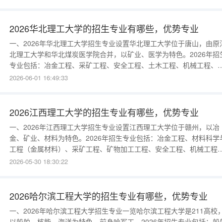
术、核工程与核技术、电气工程、计算机科学与技术、软件工程、会
学、工商管理、法学、英语、日语、设计学类等。2026年新增“智慧地
球”“新能源科学
2026华北理工大学的招生专业有哪些，优势专业
一、2026年华北理工大学招生专业设置华北理工大学位于唐山，由原
北理工大学和华北煤炭医学院合并，以矿业、医学为特色。2026年招
专业包括：冶金工程、采矿工程、安全工程、土木工程、机械工程、
气工程、计算机科学与技术、临床医学、口腔医学、麻醉学、医学影
2026-06-01 16:49:33
学、预防医学、药学、护理学、康复治疗学、会计学、工商管理、法
学、英语等。2026年新增“智能医学工程”“新能源材料与器件”“人工智能
专业。
2026江西理工大学的招生专业有哪些，优势专业
一、2026年江西理工大学招生专业设置江西理工大学位于赣州，以冶
金、矿业、材料为特色。2026年招生专业包括：冶金工程、材料科学
工程（金属材料）、采矿工程、矿物加工工程、安全工程、机械工程
电气工程、自动化、计算机科学与技术、软件工程、土木工程、化学
2026-05-30 18:30:22
程与工艺、环境工程、金融学、会计学、工商管理、法学、英语等。
2026年新增“智能制造工程”“新能源材料与器件”“人工智能”专业。二、
西理工大
2026哈尔滨工程大学的招生专业有哪些，优势专业
一、2026年哈尔滨工程大学招生专业一览哈尔滨工程大学是211高校
以船舶、核能、海洋为特色，前身哈军工。2026年招生专业包括：船