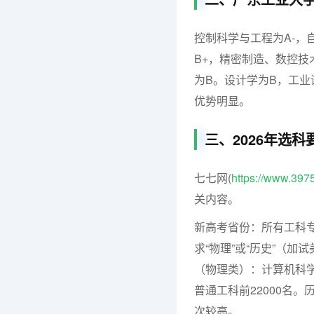
控制科学与工程为A-
B+，精密制造、数控
为B。设计学为B，工
优势明显。
三、2026年选
七七网(
https://www.397
关内容。
新高考省份：所有工科专
求“物理”或“历史”（
（物理类）：计算机科学与
普通工科前22000名
次较高。