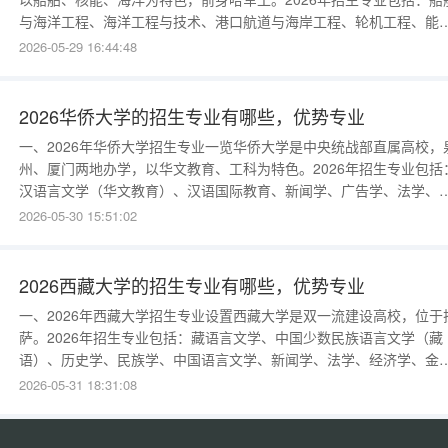
与海洋工程、海洋工程与技术、港口航道与海岸工程、轮机工程、能
与动力工程、核工程与核技术、辐射防护与核安全、自动化、探测制
2026-05-29 16:44:48
与控制技术、电子信息工程、通信工程、计算机科学与技术、软件工
程、机械设计制造及其自动化、材料科学与工程、土木工程、工商管
理、金融学、法学、
2026华侨大学的招生专业有哪些，优势专业
一、2026年华侨大学招生专业一览华侨大学是中央统战部直属高校，
州、厦门两地办学，以华文教育、工科为特色。2026年招生专业包括
汉语言文学（华文教育）、汉语国际教育、新闻学、广告学、法学、
济学、金融学、会计学、工商管理、旅游管理、酒店管理、机械工程
2026-05-30 15:51:02
电气工程、计算机科学与技术、软件工程、土木工程、建筑学、城乡
划、环境工程、材料科学与工程、英语、日语、美术学、设计学类等
2026年新增“
2026西藏大学的招生专业有哪些，优势专业
一、2026年西藏大学招生专业设置西藏大学是双一流建设高校，位于
萨。2026年招生专业包括：藏语言文学、中国少数民族语言文学（藏
语）、历史学、民族学、中国语言文学、新闻学、法学、经济学、金
学、会计学、行政管理、数学与应用数学、物理学、化学、生物科学
2026-05-31 18:31:08
地理科学、计算机科学与技术、通信工程、临床医学、药学、护理学
音乐学、美术学、体育教育等。2026年新增“生态学”“高原医学”“数据
学与大数