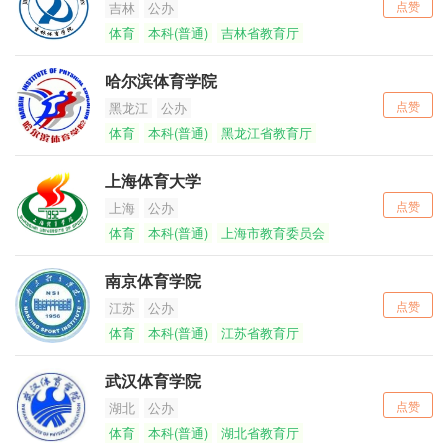
点赞
吉林
公办
体育
本科(普通)
吉林省教育厅
哈尔滨体育学院
点赞
黑龙江
公办
体育
本科(普通)
黑龙江省教育厅
上海体育大学
点赞
上海
公办
体育
本科(普通)
上海市教育委员会
南京体育学院
点赞
江苏
公办
体育
本科(普通)
江苏省教育厅
武汉体育学院
点赞
湖北
公办
体育
本科(普通)
湖北省教育厅