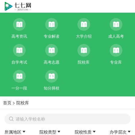
高考资讯
专业解读
大学介绍
成人高考
自学考试
高考志愿
院校库
专业库
一分一段
知分择校
首页
>
院校库
所属地区
院校类型
院校性质
办学层次