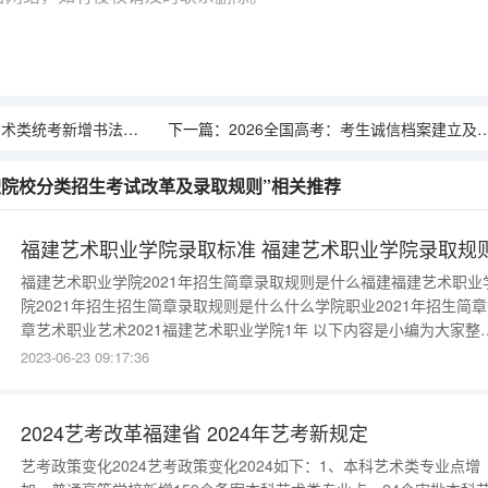
增书法专业，考试内容与评分标准
下一篇：
2026全国高考：考生诚信档案建立及对复读生的影响
高职院校分类招生考试改革及录取规则”相关推荐
福建艺术职业学院录取标准 福建艺术职业学院录取规
福建艺术职业学院2021年招生简章录取规则是什么福建福建艺术职业
院2021年招生招生简章录取规则是什么什么学院职业2021年招生简
章艺术职业艺术2021福建艺术职业学院1年 以下内容是小编为大家整理
的2021年福建艺术职业学院招生章程的主要内容，想要报考该校的同
2023-06-23 09:17:36
们，可以参考一下。福建艺术职业学院2021年招生简章录取原则：1
学校按公开、公平、公正的原则，择优录取。2、身体健
2024艺考改革福建省 2024年艺考新规定
艺考政策变化2024艺考政策变化2024如下：1、本科艺术类专业点增