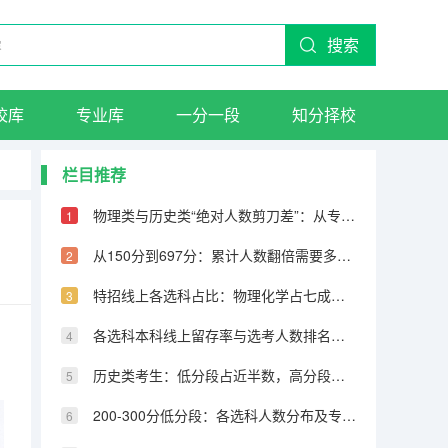
搜索
校库
专业库
一分一段
知分择校
栏目推荐
物理类与历史类“绝对人数剪刀差”：从专科到600分物理反超22万人
从150分到697分：累计人数翻倍需要多少分，越高分段跨越越大
特招线上各选科占比：物理化学占七成，历史仅占三成
各选科本科线上留存率与选考人数排名完全相反
历史类考生：低分段占近半数，高分段锐减
200-300分低分段：各选科人数分布及专科保底策略