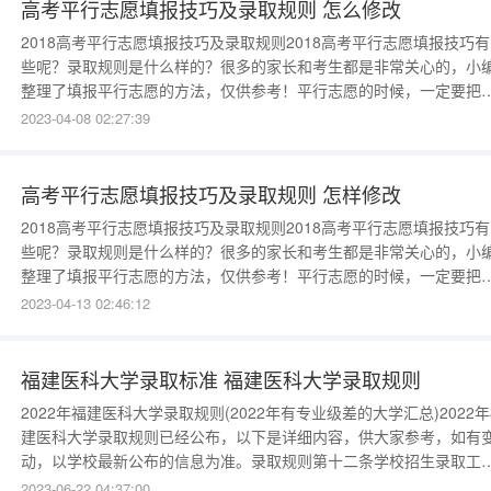
够了
高考平行志愿填报技巧及录取规则 怎么修改
2018高考平行志愿填报技巧及录取规则2018高考平行志愿填报技巧
些呢？录取规则是什么样的？很多的家长和考生都是非常关心的，小
整理了填报平行志愿的方法，仅供参考！平行志愿的时候，一定要把
校分成各个档次，因为平行志愿在录取的时候，是从第一个到最后的
2023-04-08 02:27:39
个的，如果第一个报考的学校录取你了，系统就不会在其他报考的学
校，第一报考的学校没有被录取，系统才会识别第二个报考的学校，
见我们报考平行志
高考平行志愿填报技巧及录取规则 怎样修改
2018高考平行志愿填报技巧及录取规则2018高考平行志愿填报技巧
些呢？录取规则是什么样的？很多的家长和考生都是非常关心的，小
整理了填报平行志愿的方法，仅供参考！平行志愿的时候，一定要把
校分成各个档次，因为平行志愿在录取的时候，是从第一个到最后的
2023-04-13 02:46:12
个的，如果第一个报考的学校录取你了，系统就不会在其他报考的学
校，第一报考的学校没有被录取，系统才会识别第二个报考的学校，
见我们报考平行志
福建医科大学录取标准 福建医科大学录取规则
2022年福建医科大学录取规则(2022年有专业级差的大学汇总)2022
建医科大学录取规则已经公布，以下是详细内容，供大家参考，如有
动，以学校最新公布的信息为准。录取规则第十二条学校招生录取工
遵循公平竞争、公正选拔、公开程序的原则；实行“招生学校负责、省
2023-06-22 04:37:00