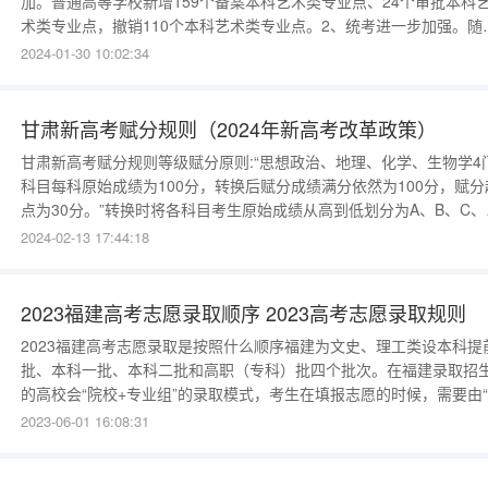
加。普通高等学校新增159个备案本科艺术类专业点、24个审批本科
术类专业点，撤销110个本科艺术类专业点。2、统考进一步加强。随
艺考改革的步伐日益加大，一些非专业类艺术院校，纷纷在这两年中
2024-01-30 10:02:34
消了校考，转为统考录取，甚至部分专业类院校也有相应的录取方式
整。3、文化分数上升。在高
甘肃新高考赋分规则（2024年新高考改革政策）
甘肃新高考赋分规则等级赋分原则:“思想政治、地理、化学、生物学4
科目每科原始成绩为100分，转换后赋分成绩满分依然为100分，赋分
点为30分。”转换时将各科目考生原始成绩从高到低划分为A、B、C、
D、E共5个等级，各等级人数所占比例分别约为15%、35%、35%、
2024-02-13 17:44:18
13%和2%。各科目成绩计入考生总成绩时，将A至E等级内的考生原
绩，按照事先确定的比例，依照转换公式，
2023福建高考志愿录取顺序 2023高考志愿录取规则
2023福建高考志愿录取是按照什么顺序福建为文史、理工类设本科提
批、本科一批、本科二批和高职（专科）批四个批次。在福建录取招
的高校会“院校+专业组”的录取模式，考生在填报志愿的时候，需要由
校+专业组”组成，采取一所院校的一个录取顺序的详细信息，可以下
2023-06-01 16:08:31
“蝶变志愿APP”。蝶变志愿APP是一款功能齐全，性价比超高的软件
愿录取期间，查询高考录取结果，只需要登陆本省省教育考试院官网