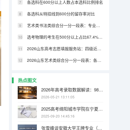
各选科在600分以上人数占本选科比例排名
各选科从特招线到600分的留存率对比
艺术类书法类综合分一分一段表：专业成绩占比70%，文化331分可上本科
选考物理的考生在500分以上占比67.4%，历史类仅32.8%
2026山东高考志愿填报服务站：四级近800个免费开放
2026山东艺术类综合分一分一段表：各专业类别双达线考生文化成绩排名的作用
热点图文
2026年高考录取数据解读：985/211/双一流录取率各省排名
2026-05-21 13:11:05
2025高考绵阳城市学院在宁夏招生计划介绍
2025-09-20 14:45:16
张雪峰谈安徽大学王牌专业（安徽大学最强的10个专业 安徽大学王牌专业排行榜）