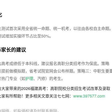
网
化
性测试首次采用全省统一命题、统一机考，以往由各校自主命题
试增加实操环节占比至50%。
与家长的建议
估高考成绩低于本科线，建议报名高职分类招考作为保底。
策略
以提前做模拟题，省考试院官网会公布样题。
策略三：
中职生要
考热门专业（如
护理
、汽修）的考生。
大家带来的2026福建高考：高职院校分类招生考试改革及录取
大家有所帮助！更多相关文章关注七七网：
www.397577.com
自网络，如有侵权请及时联系删除。