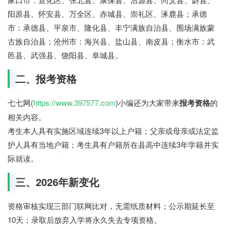
阳原县、怀安县、万全区、赤城县、崇礼区、涿鹿县；承德
市：承德县、平泉市、隆化县、丰宁满族自治县、围场满族蒙
古族自治县；沧州市：海兴县、盐山县、南皮县；衡水市：武
邑县、武强县、饶阳县、阜城县。
二、报考资格
七七网(
https://www.397577.com
)小编还为大家带来
报考资格
的
相关内容。
考生本人具有实施区域连续3年以上户籍；父亲或母亲或法定监
护人具有当地户籍；考生具有户籍所在县高中连续3年学籍并实
际就读。
七七网
三、2026年新变化
资格审核实现三部门联网比对，无需纸质材料；公示期延长至
10天；录取后放弃入学将永久失去专项资格。