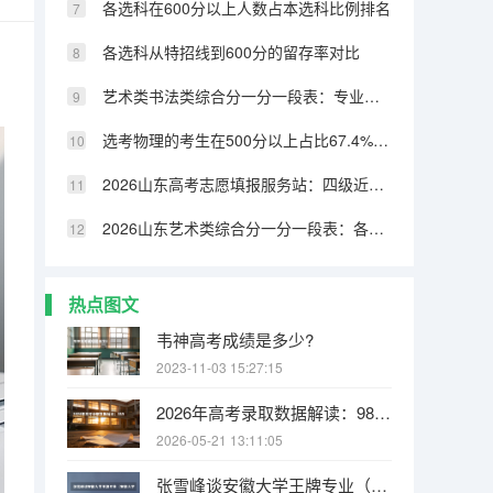
各选科在600分以上人数占本选科比例排名
各选科从特招线到600分的留存率对比
艺术类书法类综合分一分一段表：专业成绩占比70%，文化331分可上本科
选考物理的考生在500分以上占比67.4%，历史类仅32.8%
2026山东高考志愿填报服务站：四级近800个免费开放
2026山东艺术类综合分一分一段表：各专业类别双达线考生文化成绩排名的作用
热点图文
韦神高考成绩是多少?
2023-11-03 15:27:15
2026年高考录取数据解读：985/211/双一流录取率各省排名
2026-05-21 13:11:05
张雪峰谈安徽大学王牌专业（安徽大学最强的10个专业 安徽大学王牌专业排行榜）