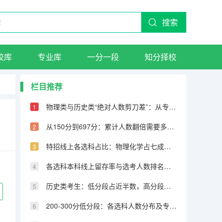
搜索
校库
专业库
一分一段
知分择校
栏目推荐
物理类与历史类“绝对人数剪刀差”：从专科到600分物理反超22万人
从150分到697分：累计人数翻倍需要多少分，越高分段跨越越大
特招线上各选科占比：物理化学占七成，历史仅占三成
各选科本科线上留存率与选考人数排名完全相反
历史类考生：低分段占近半数，高分段锐减
200-300分低分段：各选科人数分布及专科保底策略