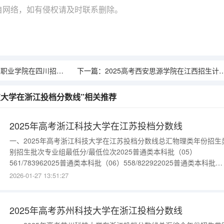
自网络，如有侵权请及时联系删除。
四川招生计划介绍（2026参考）
下一篇：
2025高考西安思源学院在江西招生计划介绍（2026参考）
科技大学在浙江投档分数线”相关推荐
2025年高考浙江科技大学在江苏投档分数线
一、2025年高考浙江科技大学在江苏投档分数线总汇物理类年份招生
别招生批次专业组最低分/最低位次2025普通类本科批（05）
561/783962025普通类本科批（06）558/822922025普通类本科批
（04）558/822922025中外合作办学本科批（07）554/875282025
2026-01-27 13:51:27
合作办学本科批（08）527/125021更多数据请进入：{$cate_url}历
年份招
2025年高考苏州科技大学在浙江投档分数线