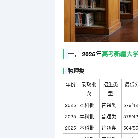
一、 2025年
高考
新疆大
物理类
年份
录取批
招生类
最低分
次
型
2025
本科批
普通类
579/4
2025
本科批
普通类
579/4
2025
本科批
普通类
564/5