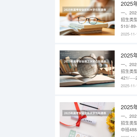
202
一、2
招生类型
510/-
专项、南
2025-11-
批新疆高
本科一
202
一、2
招生类型
421/-
高中班5
2025-11-
批次对口
科一批次
202
一、2
招生类型
中班488
入：{$