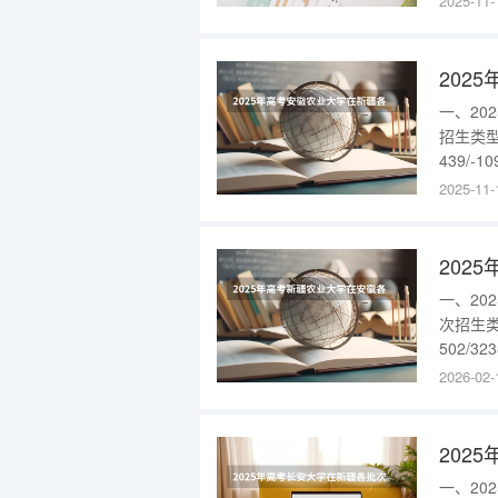
2025-11-
业组选科
入：{$ca
202
一、2
招生类型
439/
对口援疆4
2025-11-
型最低分
408/-1
202
一、2
次招生类
502/
500/3
2026-02-
物理类
2025本
202
一、2