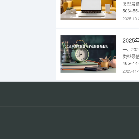
类型最低
506/-
班，单列类
2025-10-
生类型最
488/-67
202
一、2
类型最低
465/
家专项4
2025-11-
次地方专
一批次南疆