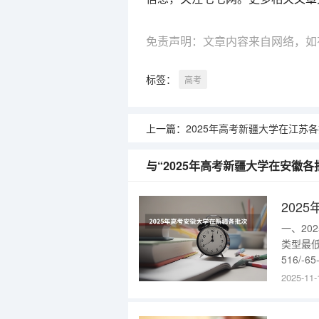
免责声明：文章内容来自网络，如
标签：
高考
上一篇：
2025年高考新疆大学在江苏各批次选科
与“2025年高考新疆大学在安徽
202
一、2
类型最低
516/-
班，单列
2025-11-
科一批次对
次招生