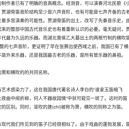
的制作者已有了明确的音高概念。经测音，可以演奏河北民歌《
，贾湖骨笛音阶结构至少是六声音阶，也有可能是七声齐备的古
在着多宫演奏的可能性。贾湖骨笛的出土，改写了先秦音乐史，
起来的整部中国古代音乐史也有着重新认识的必要。毫无疑问，
年代最为久远的乐器。而湖北曾侯乙大墓出土的两根竹制的横吹
完整的七声音阶，更证明了早在张赛出使西域之前，我国已有了横
不是外来乐器，还是我国最古老的乐器，是所有管乐器的鼻祖。
的箫和横吹的的共同名称。
有艺术感染力了，这在我国唐代著名诗人李白的“谁家玉笛暗飞
此夜曲中闻折柳，何人不器故园情”中就可窥见一斑了。这时的笛
的区别。同时，竖吹的篪(chí)被称为箫，横吹的则称之为笛。
与现代我们所见到的笛子已经很相似了。由于戏曲的蓬勃发展，