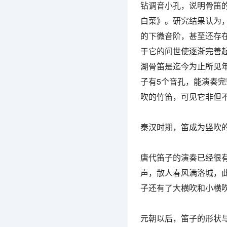
钻调音小孔，说明骨笛
白菜》。研究结果认为
的下微音阶，甚至还存
于它的问世使逐渐完善
湖骨笛是迄今为止所见
子有5个音孔，能演奏
吹的竹笛，可见它非但
秦汉时期，笛成为竖吹
唐代笛子的演奏已经很
声，散人春风满洛城，
子还有了大横吹和小横吹
元朝以后，笛子的形状