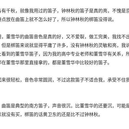
各有千秋，就像我用过的笛子，钟林秋的笛子是真的亮，不愧是
特点放在曲笛上就不怎么好了，所以钟林秋的梆笛没得说。
用，董雪华的曲笛音色是真的好，又不爱裂，做工完美，我找不
，但是梆笛来说就显得平庸了许多，没有钟林秋的灵敏和亮，我
上看到的董雪华笛子，因为我的高中专业老师和董雪华有关系，
师在董雪华那里直接拿的，都是董雪华中比较好的笛子。
起来很轻松，音色非常圆润，不过这款笛子不适合我，承受不住
。
，曲笛是典型的南方笛子，声音很沉，比董雪华的还要沉，可能
以就没有买，梆笛的话黄卫东的还是比不过钟林秋。