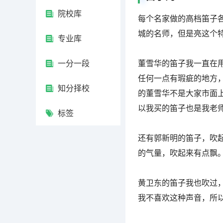
院校库
每个名家做的高档笛子
城的名师，但是亮这个
专业库
一分一段
董雪华的笛子我一直在
任何一点有瑕疵的地方
知分择校
的董雪华不是大家市面
以我买的笛子也是我老
标签
还有郭新明的笛子，吹
的气量，吹起来有点飘
黄卫东的笛子我也吹过
我不喜欢这种声音，所