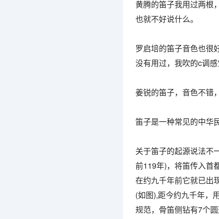
黄腾的笛子我用过两根
也就不好说什么。
罗启培的笛子音色也很
没有用过，我吹的c调
姜锐的笛子，音色不错
笛子是一种常见的中华民
关于笛子的起源说法不一
前119年)，将笛传入
在约九千年前它就已出现在
(如图),距今约九千年，
规范，骨笛侧钻有7个圆