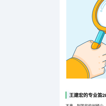
王建宏的专业笛2
不贵。制笛的竹材稀少