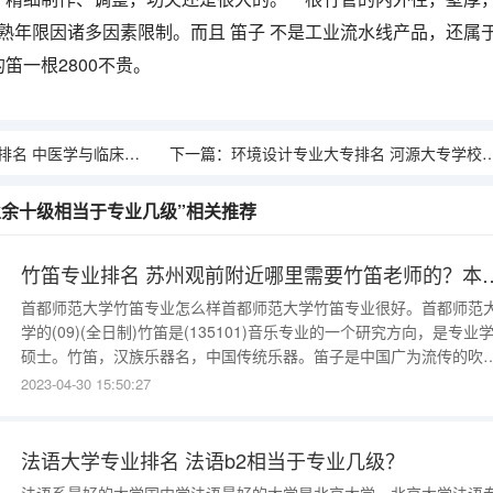
成熟年限因诸多因素限制。而且 笛子 不是工业流水线产品，还属
笛一根2800不贵。
医学与临床医学哪个前景好？
下一篇：
环境设计专业大专排名 河源大专学校有哪些
业余十级相当于专业几级”相关推荐
竹笛专业排名 苏州观前附近哪里需要竹笛老师的？本人有上海音乐
首都师范大学竹笛专业怎么样首都师范大学竹笛专业很好。首都师范
学的(09)(全日制)竹笛是(135101)音乐专业的一个研究方向，是专业
硕士。竹笛，汉族乐器名，中国传统乐器。笛子是中国广为流传的吹
乐器，因为是用天然竹材制成，所以也称为“竹笛”。竹笛流传地域广
2023-04-30 15:50:27
品种繁多。使用最普遍的有曲笛、梆笛和定调笛。还有玉屏笛、七孔
笛、短笛和顺笛等。中国笛子具有强烈的华夏民族特色，
法语大学专业排名 法语b2相当于专业几级？