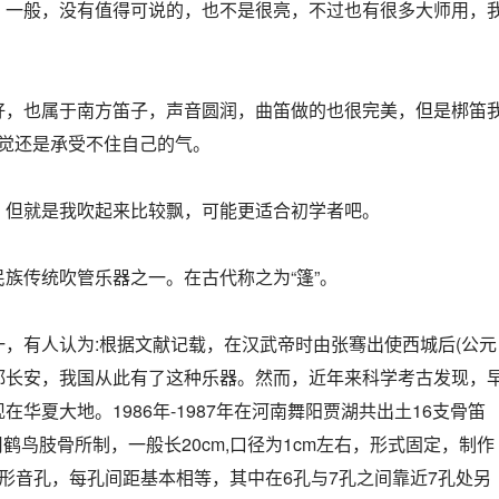
，一般，没有值得可说的，也不是很亮，不过也有很多大师用，
好，也属于南方笛子，声音圆润，曲笛做的也很完美，但是梆笛
感觉还是承受不住自己的气。
，但就是我吹起来比较飘，可能更适合初学者吧。
族传统吹管乐器之一。在古代称之为“篷”。
，有人认为:根据文献记载，在汉武帝时由张骞出使西城后(公元
首都长安，我国从此有了这种乐器。然而，近年来科学考古发现，
华夏大地。1986年-1987年在河南舞阳贾湖共出土16支骨笛
用鹤鸟肢骨所制，一般长20cm,口径为1cm左右，形式固定，制作
形音孔，每孔间距基本相等，其中在6孔与7孔之间靠近7孔处另