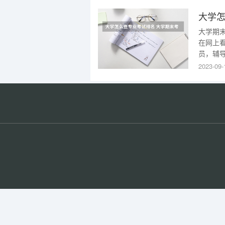
以上,有
大学期
在网上
员，辅
直接去
2023-09-
的加权
金或者