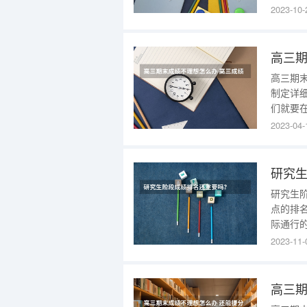
位证书。
2023-10-
准不同
着你挂
高三期
高三期
制定详
们就要
习计划
2023-04-
成绩提
要全面
末成绩
研究
研究生
点的排
际通行
之一。平
2023-11-
100
大学生
力的最
高三期