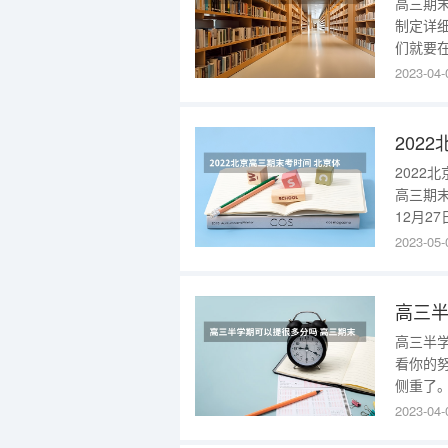
高三期
制定详
们就要
习计划
2023-04-
成绩提
要全面
末成绩
202
202
高三期末
12月2
2023
2023-05-
202
末考是都
高三半
高三半
看你的
侧重了
以提多少
2023-04-
以400