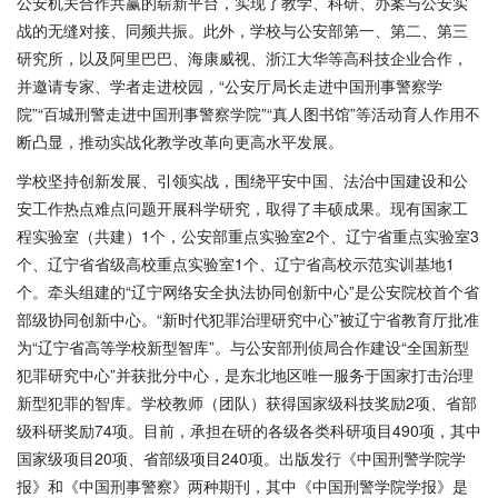
公安机关合作共赢的崭新平台，实现了教学、科研、办案与公安实
战的无缝对接、同频共振。此外，学校与公安部第一、第二、第三
研究所，以及阿里巴巴、海康威视、浙江大华等高科技企业合作，
并邀请专家、学者走进校园，“公安厅局长走进中国刑事警察学
院”“百城刑警走进中国刑事警察学院”“真人图书馆”等活动育人作用不
断凸显，推动实战化教学改革向更高水平发展。
学校坚持创新发展、引领实战，围绕平安中国、法治中国建设和公
安工作热点难点问题开展科学研究，取得了丰硕成果。现有国家工
程实验室（共建）
1个，公安部重点实验室2个、辽宁省重点实验室3
个、辽宁省省级高校重点实验室1个、辽宁省高校示范实训基地1
个。牵头组建的“辽宁网络安全执法协同创新中心”是公安院校首个省
部级协同创新中心。“新时代犯罪治理研究中心”被辽宁省教育厅批准
为“辽宁省高等学校新型智库”。与公安部刑侦局合作建设“全国新型
犯罪研究中心”并获批分中心，是东北地区唯一服务于国家打击治理
新型犯罪的智库。学校教师（团队）获得国家级科技奖励2项、省部
级科研奖励74项。目前，承担在研的各级各类科研项目490项，其中
国家级项目20项、省部级项目240项。出版发行《中国刑警学院学
报》和《中国刑事警察》两种期刊，其中《中国刑警学院学报》是