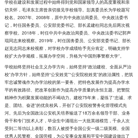
学校在建设和发展过程中始终得到党和国家领导人的高度重视和亲
切关怀，毛泽东主席曾亲切接见学校领导。彭真委员长为学校题写
校名。
2007年、2008年，原中共中央政治局委员、中央政法委书
记，时任国务委员、公安部党委书记、部长孟建柱同志先后两次视
察学校。2018年，时任中共中央政治局委员、中央政法委书记郭声
琨同志来校视察。2019年，时任国务委员、公安部党委书记、部长
赵克志同志来校视察，对学校办学成绩给予充分肯定，明确支持学
校扩大办学规模，拓展办学空间，升格为“中国刑事警察大学”。
学校始终坚持社会主义办学方向，始终坚持
“政治建校、全面从严治
校”办学方针，始终坚持“公安姓党”“公安院校姓党”的政治属性，把筑
牢忠诚警魂作为办学治校的第一要务、把特色发展作为提高办学水
平的有效路径、把改革创新作为提高办学质量的永恒主题、把警院
精神作为积聚发展动能的不竭动力。建校75年来，凝练了“忠诚、求
是、团结、奋进”的优良校风，开创了公安院校警务化管理模式先
河。先后为全国政法公安机关培养输送了18万余名领导干部、业务
骨干和专门技术人才，毕业生中涌现出一大批英雄模范，千余人次
受到二等功以上表彰，数百人被授予全国公安一级二级英模、全国
优秀人民警察、全国劳模，为公安事业发展和平安中国建设做出了