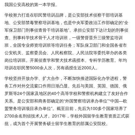
我国公安高校的第一本学报。
学校努力打造在职民警培训品牌，是公安部技术侦察干部培训基
地、公安部禁毒警察培训基地，也是中央军委政治工作部确定的
“全
军保卫部门刑事侦查骨干培训基地”。承担公安部下达计划的刑事侦
查、刑事科学技术骨干人才培训班，一级警督晋升三级警监培训
班，全国专业师资培训班等培训任务；军队保卫部门和全国各省市
公安机关、监察委员会、人民检察院、人民法院等委托举办的各类
岗位培训班。开展侦查学和警犬技术函授本、专科学历教育。年均
培训在职民警5000余人次，另有函授生近2000人。
学校坚持开放办学、扩大合作，不断加快推进国际化办学进程，警
务工作对外交流窗口作用日渐凸显。先后与美国、英国、德国、俄
罗斯等
24个国家及地区的40个高等学校和警察机构建立了友好合作
关系。是公安部和商务部确定的“外国警察培训承办单位”“中国—欧
盟警务培训项目承办单位”。截至目前，先后为100多个国家培养了
2700余名刑侦技术人才。2017年，学校外国留学生教育资质正式获
批，成为首个开展警务硕士留学生教育的部属公安院校。