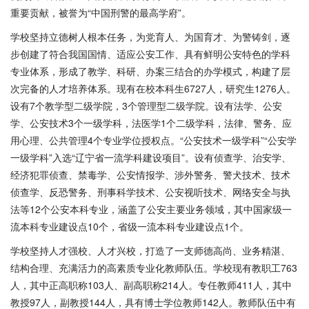
重要贡献，被誉为“中国刑警的最高学府”。
学校坚持立德树人根本任务，为党育人、为国育才、为警铸剑，逐
步创建了符合我国国情、适应公安工作、具有鲜明公安特色的学科
专业体系，形成了教学、科研、办案三结合的办学模式，构建了层
次完备的人才培养体系。现有在校本科生
6727人，研究生1276人。
设有7个教学型二级学院，3个管理型二级学院。设有法学、公安
学、公安技术3个一级学科，法医学1个二级学科，法律、警务、应
用心理、公共管理4个专业学位授权点。“公安技术一级学科”“公安学
一级学科”入选“辽宁省一流学科建设项目”。设有侦查学、治安学、
经济犯罪侦查、禁毒学、公安情报学、涉外警务、警犬技术、技术
侦查学、反恐警务、刑事科学技术、公安视听技术、网络安全与执
法等12个公安本科专业，涵盖了公安主要业务领域，其中国家级一
流本科专业建设点10个，省级一流本科专业建设点1个。
学校坚持人才强校、人才兴校，打造了一支师德高尚、业务精湛、
结构合理、充满活力的高素质专业化教师队伍。学校现有教职工
763
人，其中正高职称103人、副高职称214人。专任教师411人，其中
教授97人，副教授144人，具有博士学位教师142人。教师队伍中有