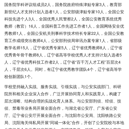
国务院学科评议组成员2人，国务院政府特殊津贴专家3人，教育部
新世纪人才支持计划入选者1人，公安部级津贴专家10人，全国公安
科技先进个人3人，全国优秀人民警察2人，全国公安教育系统优秀
教师（教官）16人，全国科普工作先进工作者1人，全国网络安全优
秀教师1人，全国公安机关刑事科学技术特长专家22人，全国公安教
育工作成绩突出教师4人，公安部刑侦局审讯办案专家1人，省部级
教学名师15人，辽宁省优秀专家5人，辽宁省优秀教师8人，辽宁省
优秀青年骨干教师8人，辽宁省高等学校优秀人才支持计划入选者5
人，辽宁省优秀科技工作者2人，辽宁省“百千万人才工程”百层次4
人，千层次6人。同时，有辽宁省优秀教学团队4个，辽宁省高等学
校创新团队1个。
学校坚持融入实战、服务实战、引领实战，与公安实战部门、科研
院所和相关企业深入合作，广泛开展协同育人和实践育人，构建了
层次清晰、结构合理的实战化育人体系。与公安部刑侦、经侦、技
侦、禁毒等业务局开展全面合作，与湖北省公安厅、广东省公安
厅、辽宁省公安厅开展全面合作，与沈阳市公安局、沈阳铁路公安
局、沈阳海关缉私局开展
“同城一体化”合作，开创了公安院校与本地