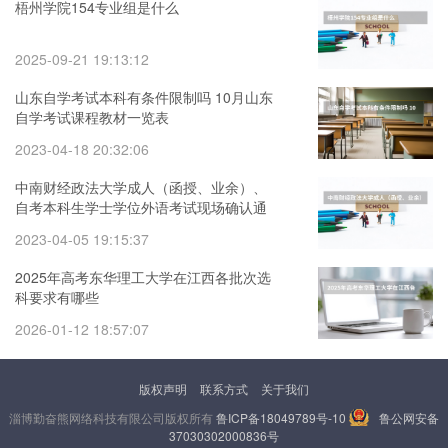
梧州学院154专业组是什么
2025-09-21 19:13:12
山东自学考试本科有条件限制吗 10月山东
自学考试课程教材一览表
2023-04-18 20:32:06
中南财经政法大学成人（函授、业余）、
自考本科生学士学位外语考试现场确认通
知 湖北经济学院成人,自考学士学位授权专
2023-04-05 19:15:37
业汇总表
2025年高考东华理工大学在江西各批次选
科要求有哪些
2026-01-12 18:57:07
版权声明
联系方式
关于我们
淄博勤奋熊网络科技有限公司版权所有
鲁ICP备18049789号-10
鲁公网安备
37030302000836号