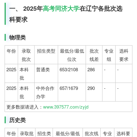
一、 2025年
高考
同济大学
在辽宁各批次选
科要求
物理类
年份
录取
招生类型
最低分/最低
批次
专业
选科
批次
位次
线差
组
要求
2025
本科
普通类
653/2108
286
-
-
批
2025
本科
中外合作
657/1679
290
-
-
批
办学
更多数据请进入：
www.397577.com/zyjd
历史类
年份
录取批
招生类
最低分/最低
批次线
专业
选科要