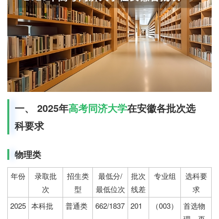
一、 2025年
高考
同济大学
在安徽各批次选
科要求
物理类
年份
录取批
招生类
最低分/
批次
专业组
选科要
次
型
最低位次
线差
求
2025
本科批
普通类
662/1837
201
（003）
首选物
理，再