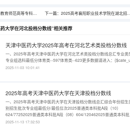
高等专科学校在安徽招生计划介绍
下一篇：
2025高考襄阳职业技术学院在湖北招生计划介绍
中医药大学在河北投档分数线”相关推荐
天津中医药大学2025年高考在河北艺术类投档分数线
一、2025年高考天津中医药大学在河北艺术类投档分数线总汇专业类
专业组选科最低分体育类--597体育类--623更多数据请进入：{$cate_ur
2025-11-03 10:01:41
2025年高考天津中医药大学在天津投档分数线
一、2025年高考天津中医药大学在天津投档分数线总汇综合年份招生
别招生批次专业组最低分/最低位次2025普通类本科批A段（10）
624/77252025普通类本科批A段（08）604/120462025普通类本科批
段（07）601/127382025普通类本科批A段（11）578/182572025普
2025-11-13 17:32:53
类本科批A段（06）570/204132025普通类本科批A段（03）566/215