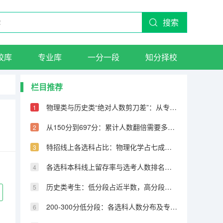
搜索
校库
专业库
一分一段
知分择校
栏目推荐
物理类与历史类“绝对人数剪刀差”：从专科到600分物理反超22万人
从150分到697分：累计人数翻倍需要多少分，越高分段跨越越大
特招线上各选科占比：物理化学占七成，历史仅占三成
各选科本科线上留存率与选考人数排名完全相反
历史类考生：低分段占近半数，高分段锐减
200-300分低分段：各选科人数分布及专科保底策略