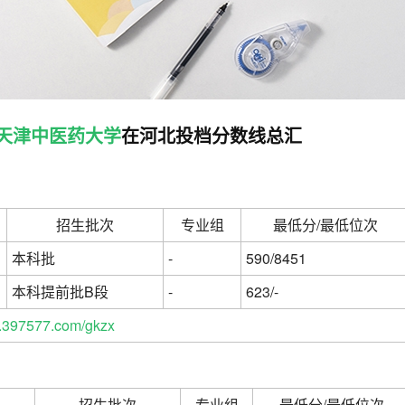
天津中医药大学
在河北投档分数线总汇
招生批次
专业组
最低分/最低位次
本科批
-
590/8451
本科提前批B段
-
623/-
397577.com/gkzx
招生批次
专业组
最低分/最低位次