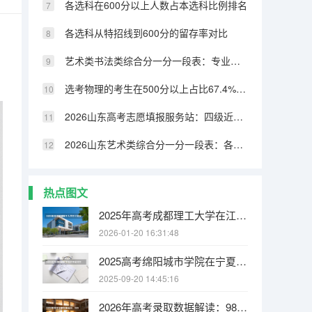
各选科在600分以上人数占本选科比例排名
各选科从特招线到600分的留存率对比
艺术类书法类综合分一分一段表：专业成绩占比70%，文化331分可上本科
选考物理的考生在500分以上占比67.4%，历史类仅32.8%
2026山东高考志愿填报服务站：四级近800个免费开放
2026山东艺术类综合分一分一段表：各专业类别双达线考生文化成绩排名的作用
热点图文
2025年高考成都理工大学在江苏投档分数线
2026-01-20 16:31:48
2025高考绵阳城市学院在宁夏招生计划介绍
2025-09-20 14:45:16
2026年高考录取数据解读：985/211/双一流录取率各省排名