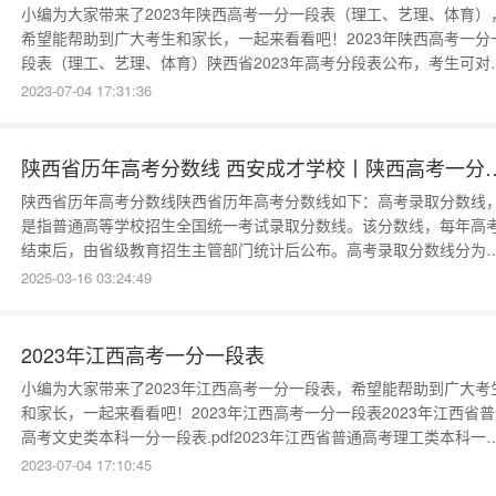
小编为大家带来了2023年陕西高考一分一段表（理工、艺理、体育）
希望能帮助到广大考生和家长，一起来看看吧！2023年陕西高考一分
段表（理工、艺理、体育）陕西省2023年高考分段表公布，考生可对
下方一分一段表，查看自己的分数在哪个位次，具体情况如下：一分
2023-07-04 17:31:36
统计（理工、艺理、体育）分数人数总人数710分以上
127091137082157071167065217056277047347036
陕西省历年高考分数线 西安成才学校丨陕西高考一分
陕西省历年高考分数线陕西省历年高考分数线如下：高考录取分数线
是指普通高等学校招生全国统一考试录取分数线。该分数线，每年高
结束后，由省级教育招生主管部门统计后公布。高考录取分数线分为
科线，专科线。各学校根据自身的投档人数和计划招生人数划定本校
2025-03-16 03:24:49
低录取分数线。各校的投档人数是根据各校在本省录取人数的1.2倍投
档，投档以后学校招生办从这1.2倍中以分数和志愿为主，参考学生档
2023年江西高考一分一段表
小编为大家带来了2023年江西高考一分一段表，希望能帮助到广大考
和家长，一起来看看吧！2023年江西高考一分一段表2023年江西省
高考文史类本科一分一段表.pdf2023年江西省普通高考理工类本科一
一段表.pdf2023年江西省三校文理一分一段表.pdf以上就是小编整理
2023-07-04 17:10:45
2023年江西高考一分一段表相关内容，想要了解更多信息，敬请关注