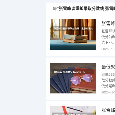
与“张雪峰谈重邮录取分数线 张雪
张雪
张雪峰
低分为5
势专业
看，不
2025-09-
分，分数
能够进
最低58
取分数线
低分是5
通类方面
2025-08-
位317
位727
张雪峰