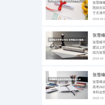
张雪峰
院综合
于天津
天津传
2024-02-
业、省
媒学院
张雪峰
张雪峰不
建议上
因为张
和西南
2024-02-
关的农
专业。
张雪
张雪峰
高考2
本科出色
计划”
2025-10-
校时，