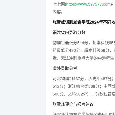
七七网(
https://www.397577.com
)
内容。
张雪峰谈到龙岩学院2024年不同
福建省内录取分数
物理组最低分514分，超本科线6
组最低分490分，超本科线59分
近、无法冲刺重点大学的中游考生
省外录取参考
河北物理组487分，历史组487分；
512分；浙江综合类568分；中西
503分、文科502分），分数线普遍
张雪峰评价与报考建议
张雪峰认为龙岩学院是公办应用型