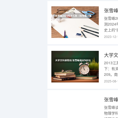
公办本科
张雪峰
张雪峰
测202
史上的
在着一定
2023-12-
909万
457万
大学文
2013
下：有
209。
大学成贤
2025-08-
学金城学
张雪峰
物理学