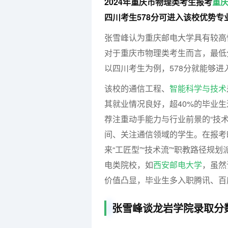
2024年重庆市物理类考生报考
重
四川考生578分可进入该校优势专
张雪峰认为重庆邮电大学具有较高
对于重庆市物理类考生而言，最低分
以四川考生为例，578分就能够进
该校的通信工程、
智能科学与技术
其就业情况良好，超40%的毕业
荐注重动手能力与行业前景的“技术流
间、关注通信领域的学生。在报考
来“工匠型”“技术流”“职教路径
电类院校，如
西安邮电大学
，虽然
价值凸显，毕业生多入职腾讯、百
张雪峰谈龙岩学院录取分