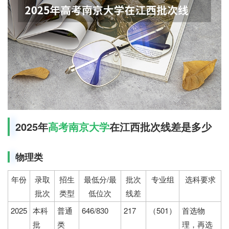
2025年
高考
南京大学
在江西批次线差是多少
物理类
年份
录取
招生
最低分/最
批次
专业组
选科要求
批次
类型
低位次
线差
2025
本科
普通
646/830
217
（501）
首选物
批
类
理，再选