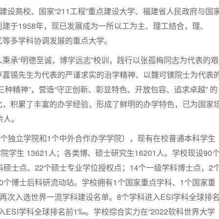
”建设高校、国家“211工程”重点建设大学、福建省人民政府与国
建于1958年，现已发展成为一所以工为主、理工结合，理、
艺等多学科协调发展的重点大学。
秉承“明德至诚，博学远志”校训，践行以张孤梅同志为代表的艰
卢嘉锡先生为代表的严谨求实的治学精神、以魏可镁院士为代表
三种精神”，营造“守正创新、彰显特色、开放包容、追求卓越” 的
化，积累了丰富的办学经验，形成了鲜明的办学特色，已为国家
余人。
1个独立学院和1个中外合作办学学院），现有在校普通本科学生
学院学生 13621人；各类博、硕士研究生16201人。学校现设90
科硕士点、22个硕士专业学位授权点；14个一级学科博士点，2
0个博士后科研流动站。学校拥有1个国家重点学科、1个国家重
科再次入选世界一流学科建设名单。8个学科进入ESI学科全球排
ESI学科全球排名前1‰。学校综合实力在“2022软科世界大学