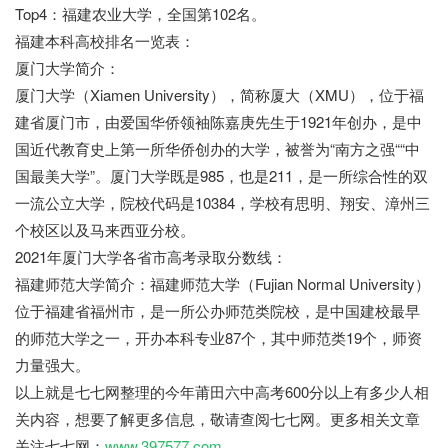
Top4：福建农业大学，全国第102名。
福建本科高校排名一览表：
厦门大学简介：
厦门大学（Xiamen University），简称厦大（XMU），位于福
建省厦门市，由爱国华侨领袖陈嘉庚先生于1921年创办，是中
国近代教育史上第一所华侨创办的大学，被誉为“南方之强““中
国最美大学”。厦门大学既是985，也是211，是一所综合性的双
一流公立大学，院校代码是10384，学校有思明、翔安、漳州三
个校区以及马来西亚分校。
2021年厦门大学各省市高考录取分数线：
福建师范大学简介：福建师范大学（Fujian Normal University）
位于福建省福州市，是一所公办师范类院校，是中国建校最早
的师范大学之一，开办本科专业87个，其中师范类19个，师资
力量强大。
以上就是七七网整理的今年莆田六中高考600分以上有多少人相
关内容，想要了解更多信息，敬请查阅七七网。更多相关文章
关注七七网：
www.397577.com