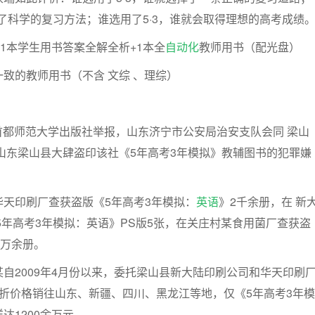
握了科学的复习方法；谁选用了5·3，谁就会取得理想的高考成绩
+1本学生用书答案全解全析+1本全
自动化
教师用书（配光盘）
致的教师用书（不含 文综 、理综）
根据首都师范大学出版社举报，山东济宁市公安局治安支队会同 梁山
山东梁山县大肆盗印该社《5年高考3年模拟》教辅图书的犯罪嫌
天印刷厂查获盗版《5年高考3年模拟：
英语
》2千余册，在 新
5年高考3年模拟：英语》PS版5张，在关庄村某食用菌厂查获盗
2万余册。
自2009年4月份以来，委托梁山县新大陆印刷公司和华天印刷
折价格销往山东、新疆、四川、黑龙江等地，仅《5年高考3年模
达1200余万元。