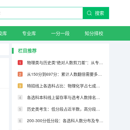
搜索
校库
专业库
一分一段
知分择校
栏目推荐
物理类与历史类“绝对人数剪刀差”：从专科到600分物理反超22万人
从150分到697分：累计人数翻倍需要多少分，越高分段跨越越大
特招线上各选科占比：物理化学占七成，历史仅占三成
各选科本科线上留存率与选考人数排名完全相反
历史类考生：低分段占近半数，高分段锐减
200-300分低分段：各选科人数分布及专科保底策略