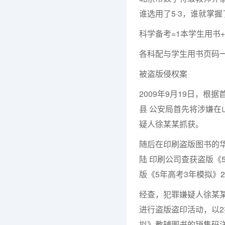
谁选用了5·3，谁就掌
科学备考=1本学生用书
各科配与学生用书页码一
被盗版侵权案
2009年9月19日，
县 公安局首先将涉嫌在
疑人徐某某抓获。
随后在印刷盗版图书的华
陆 印刷公司查获盗版《
版《5年高考3年模拟》
经查，犯罪嫌疑人徐某某
进行盗版盗印活动，以2
拟》教辅图书的销售码洋