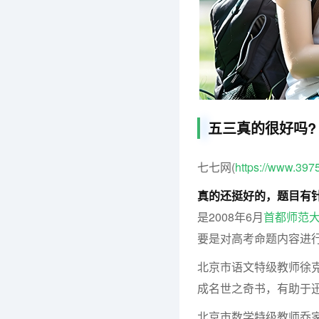
五三真的很好吗?
七七网(
https://www.397
真的还挺好的，题目有
是2008年6月
首都师范
要是对高考命题内容进
北京市语文特级教师徐克
成名世之奇书，有助于
北京市数学特级教师乔家