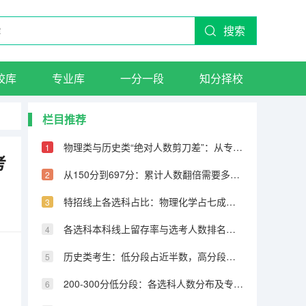
搜索
校库
专业库
一分一段
知分择校
栏目推荐
物理类与历史类“绝对人数剪刀差”：从专科到600分物理反超22万人
考
从150分到697分：累计人数翻倍需要多少分，越高分段跨越越大
特招线上各选科占比：物理化学占七成，历史仅占三成
各选科本科线上留存率与选考人数排名完全相反
历史类考生：低分段占近半数，高分段锐减
200-300分低分段：各选科人数分布及专科保底策略