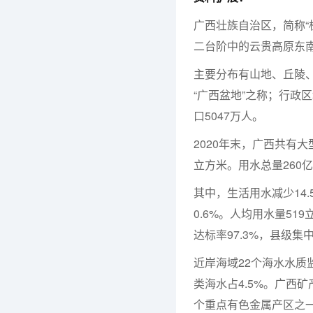
广西壮族自治区，简称“
二台阶中的云贵高原东
主要分布有山地、丘陵
“广西盆地”之称；行政区
口5047万人。
2020年末，广西共有大
立方米。用水总量260亿
其中，生活用水减少14.
0.6%。人均用水量51
达标率97.3%，县级集
近岸海域22个海水水质
类海水占4.5%。广西
个重点有色金属产区之