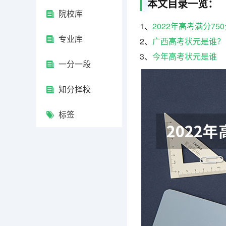
本文目录一览：
院校库
1、
2022年高考满分75
专业库
2、
广西高考状元是谁？
3、
今年高考状元是谁
一分一段
知分择校
标签