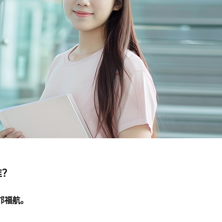
七七网
谁？
邝福航。