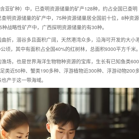
（含亚矿种）中，已查明资源储量的矿产128种，约占全国已查明
已查明资源储量的矿产中，75种资源储量居全国前十位，8种资源
5种战略性矿产中，广西探明资源储量的有30种。
线曲折，溺谷多且面积广阔，天然港湾众多，沿海可开发的大小
0公顷，其中有面积占全国40%的红树林，总面积9300平方千米
渔场，也是世界海洋生物物种资源的宝库，生长有已知鱼类600
足类近50种、蟹类190多种、浮游植物近300种、浮游动物200
珠也产于这一带海域。