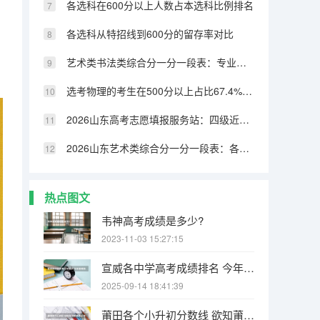
各选科在600分以上人数占本选科比例排名
各选科从特招线到600分的留存率对比
艺术类书法类综合分一分一段表：专业成绩占比70%，文化331分可上本科
选考物理的考生在500分以上占比67.4%，历史类仅32.8%
2026山东高考志愿填报服务站：四级近800个免费开放
2026山东艺术类综合分一分一段表：各专业类别双达线考生文化成绩排名的作用
热点图文
韦神高考成绩是多少?
2023-11-03 15:27:15
宣威各中学高考成绩排名 今年宣威杨柳高考成绩单
2025-09-14 18:41:39
莆田各个小升初分数线 欲知莆田一中、二中、四中、五中、六中、八中、十中等学校中考的统招和择校的分数线！