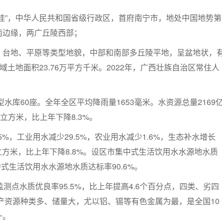
桂”，中华人民共和国省级行政区，首府南宁市，地处中国地势第
南边缘，两广丘陵西部；
、台地、平原等类型地貌，中部和南部多丘陵平地，呈盆地状，
域土地面积23.76万平方千米。2022年，广西壮族自治区常住人
型水库60座。全年全区平均降雨量1653毫米。水资源总量2169
立方米，比上年下降8.3%。
5%，工业用水减少29.5%，农业用水减少1.6%，生态补水增长
9立方米，比上年下降8.8%。设区市集中式生活饮用水水源地水质
中式生活饮用水水源地水质达标率90.6%。
监测点水质优良率95.5%，比上年提高4.6个百分点，四类、劣四
矿产资源种类多、储量大，尤以铝、锡等有色金属为最，是全国10
一。