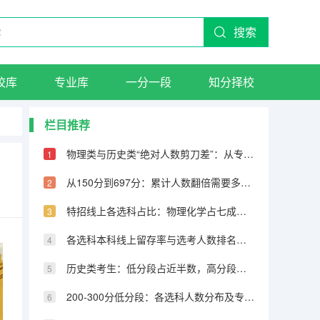
搜索
校库
专业库
一分一段
知分择校
栏目推荐
物理类与历史类“绝对人数剪刀差”：从专科到600分物理反超22万人
？
从150分到697分：累计人数翻倍需要多少分，越高分段跨越越大
特招线上各选科占比：物理化学占七成，历史仅占三成
各选科本科线上留存率与选考人数排名完全相反
历史类考生：低分段占近半数，高分段锐减
200-300分低分段：各选科人数分布及专科保底策略