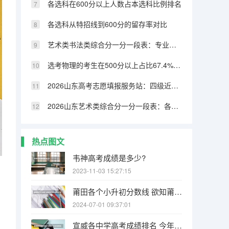
各选科在600分以上人数占本选科比例排名
各选科从特招线到600分的留存率对比
艺术类书法类综合分一分一段表：专业成绩占比70%，文化331分可上本科
选考物理的考生在500分以上占比67.4%，历史类仅32.8%
2026山东高考志愿填报服务站：四级近800个免费开放
2026山东艺术类综合分一分一段表：各专业类别双达线考生文化成绩排名的作用
热点图文
韦神高考成绩是多少?
2023-11-03 15:27:15
莆田各个小升初分数线 欲知莆田一中、二中、四中、五中、六中、八中、十中等学校中考的统招和择校的分数线！
2024-07-01 09:37:01
宣威各中学高考成绩排名 今年宣威杨柳高考成绩单