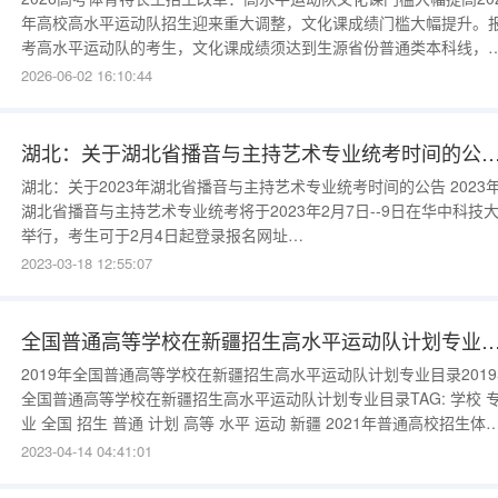
年高校高水平运动队招生迎来重大调整，文化课成绩门槛大幅提升。
考高水平运动队的考生，文化课成绩须达到生源省份普通类本科线，
非原来的本科线的65%。对于世界一流大学建设高校，文化课须达到
2026-06-02 16:10:44
通类本科线上20分。一、高水平运动队新标准这一变化使得高水平运
队不再适合文化成绩过低的体育特长生。往年很多体育生凭借专业特
以较低的分数
湖北：关于湖北省播音与主持艺术专业统考时间的公告 云南：普通高等学校招生运动训练武术与民族传统体育及高水平运动
湖北：关于2023年湖北省播音与主持艺术专业统考时间的公告 2023
湖北省播音与主持艺术专业统考将于2023年2月7日--9日在华中科技
举行，考生可于2月4日起登录报名网址
（http://www.hubeiyikaowang.com/baoming/yikao_fzby/bm1.aspx
2023-03-18 12:55:07
印准考证。 湖北省教育考试院 2023年1月12日云南：2021年普通高
学校招生
全国普通高等学校在新疆招生高水平运动队计划专业目录 普通高校招生体育类专
2019年全国普通高等学校在新疆招生高水平运动队计划专业目录201
全国普通高等学校在新疆招生高水平运动队计划专业目录TAG: 学校 专
业 全国 招生 普通 计划 高等 水平 运动 新疆 2021年普通高校招生体育
类专业省统考即将开始2021年普通高校招生体育类专业省统考即将开
2023-04-14 04:41:01
我省2021年普通