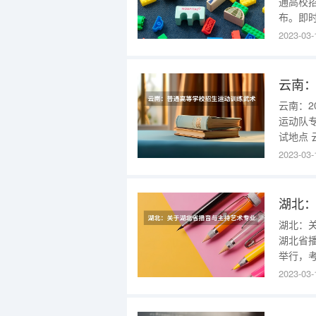
通高校
布。即
http:
2023-03-
年2月1
核的考
云南：
运动队专
试地点 
二、考生
2023-03-
天完成
省202
湖北：关
湖北省播
举行，
（http:/
2023-03-
印准考证
学校招