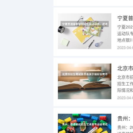
方可进
回、有
异常的
宁夏2
运动队
地点银川
生应于
2023-04-
宁夏时间
夏20
考
北京市
招生工
际情况
作有关
2023-04-
京市2
一定的
体育、
贵州：2