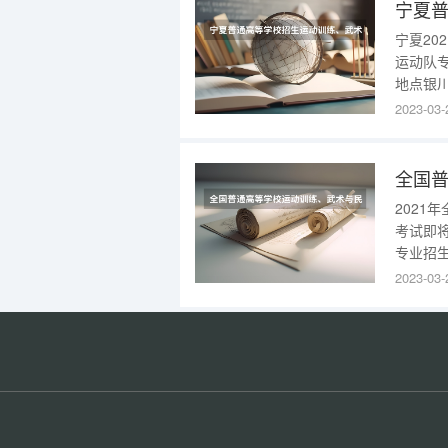
宁夏2
运动队
地点银川
生应于
2023-03-
宁夏时间
夏20
考
202
考试即
专业招生
340余
2023-03-
试具体时间
17日语