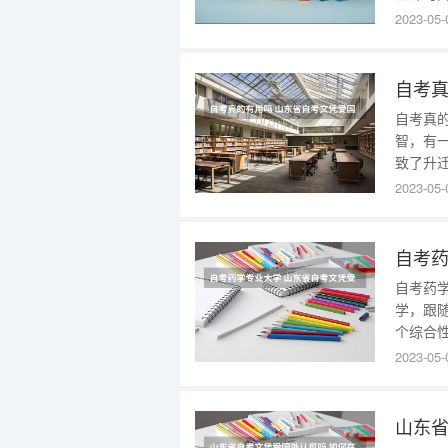
境，提
2023-05-
易消化
的，因
益也高
自考真
自考真
智，有
致了升
少人想
2023-05-
用吗？
究竟有
含金量
自考药
自考药
学，跟
个综合
化学、
2023-05-
培养具
研发、
考药学