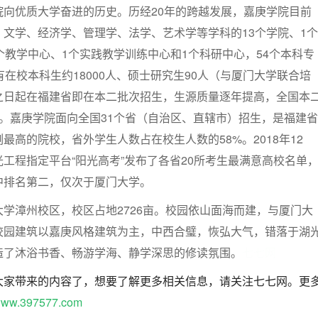
院向优质大学奋进的历史。历经20年的跨越发展，嘉庚学院目前
文学、经济学、管理学、法学、艺术学等学科的13个学院、1个
个教学中心、1个实践教学训练中心和1个科研中心，54个本科专
有在校本科生约18000人、硕士研究生90人（与厦门大学联合培
之日起在福建省即在本二批次招生，生源质量逐年提高，全国本
%。嘉庚学院面向全国31个省（自治区、直辖市）招生，是福建省
最高的院校，省外学生人数占在校生人数的58%。2018年12
工程指定平台“阳光高考”发布了各省20所考生最满意高校名单
中排名第二，仅次于厦门大学。
漳州校区，校区占地2726亩。校园依山面海而建，与厦门大
校园建筑以嘉庚风格建筑为主，中西合璧，恢弘大气，错落于湖
造了沐浴书香、畅游学海、静学深思的修读氛围。
七七网
大家带来的内容了，想要了解更多相关信息，请关注七七网。更
ww.397577.com