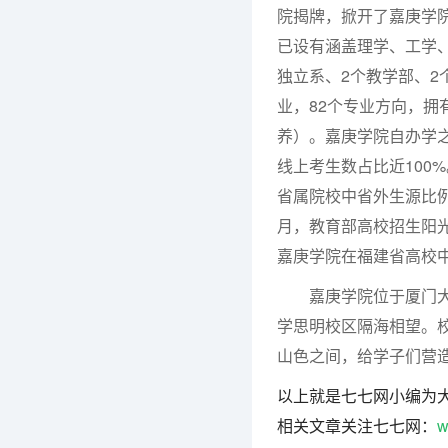
院揭牌，掀开了嘉庚学
已设有涵盖理学、工学、
独立系、2个教学部、2
业，82个专业方向，拥
养）。嘉庚学院自办学
线上考生数占比近100
省属院校中省外生源比例
月，教育部高校招生阳光
嘉庚学院在福建省高校
嘉庚学院位于厦门大学
学思明校区隔海相望。
山色之间，给学子们营
以上就是七七网小编为
相关文章关注七七网：
w