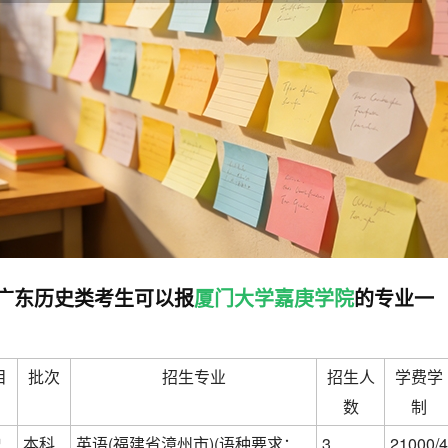
高考广东历史类考生可以报
厦门大学嘉庚学院
的专业一
目
批次
招生专业
招生人
学费学
数
制
史
本科
英语(福建省漳州市)(语种要求：
3
21000/4