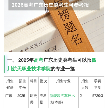
一、 2025年
高考
广东历史类考生可以报
四
川航天职业技术学院
的专业一览
招生
招生
科目
批次
招生专业
招生
学费
省份
年份
人数
学制
广东
2025
历史
专科
新能源汽车技术
2
5720/3
类
批
(校本部)